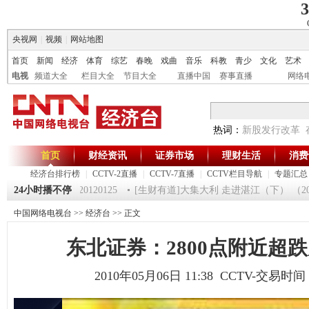
3
央视网
|
视频
|
网站地图
首页
新闻
经济
体育
综艺
春晚
戏曲
音乐
科教
青少
文化
艺术
电视
频道大全
栏目大全
节目大全
直播中国
赛事直播
网络
热词：
新股发行改革
首页
财经资讯
证券市场
理财生活
消费
经济台排行榜
|
CCTV-2直播
|
CCTV-7直播
|
CCTV栏目导航
|
专题汇总
《第一时间》 20120125
24小时播不停
[生财有道]大集大利 走进湛江（下） （20120
中国网络电视台
>>
经济台
>> 正文
东北证券：2800点附近超
2010年05月06日 11:38 CCTV-交易时间