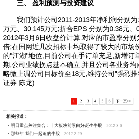
三、 盈利预测与投资建议
我们预计公司2011-2013年净利润分别为16,
万元、30,145万元;折合EPS 分别为0.38元、0
2012年3月6日收盘价计算,对应的市盈率分别为
倍;在国网近几次招标中均取得了较大的市场
的"江湖"地位,目前公司在手订单充足,新增订
期,公司业绩拐点基本确立,并且公司各业务均
略微上调公司目标价至18元,维持公司"强烈推
证券 陈龙)
1
2
3
4
5
6
下一页>>
相关报道：
明日重点关注集合：十大板块前景向好诞生牛股
2012-3-6
那些年 我们一起追的牛股
2012-2-29