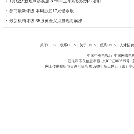
1月经济新规今起实施 87%车主车船税税负不增加
券商最新评级 本周抄底17只错杀股
最新机构评级 35股黄金买点显现将飙涨
关于CCTV
|
联系CCTV
|
关于CNTV
|
联系CNTV
|
人才招聘
中国中央电视台 中国网络电
违法和不良信息举报
京ICP证060535号
网上传播视听节目许可证号 0102004
新出网证（京）字0