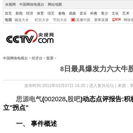
央视网
|
中国网络电视台
|
网站地图
首页
新闻
经济
体育
综艺
春晚
戏曲
音乐
科教
青少
文化
艺术
电视
频道大全
栏目大全
节目大全
直播中国
赛事直播
网络
中国网络电视台
>
经济台
>
股票
>
8日最具爆发力六大牛
发布时间:2012年03月07日 15:25 |
进入复兴论坛
| 来源：
思源电气
(
002028
,
股吧
)动态点评报告:积
立"拐点"
一、 事件概述