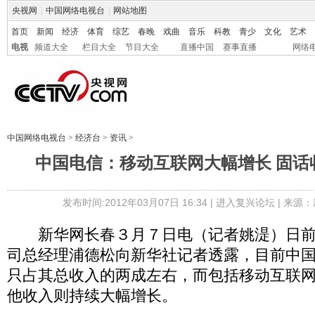
央视网
|
中国网络电视台
|
网站地图
首页
新闻
经济
体育
综艺
春晚
戏曲
音乐
科教
青少
文化
艺术
电视
频道大全
栏目大全
节目大全
直播中国
赛事直播
网络
中国网络电视台
>
经济台
>
资讯
>
中国电信：移动互联网大幅增长 固
发布时间:2012年03月07日 16:34 |
进入复兴论坛
| 来源：
新华网长春３月７日电（记者姚湜）日前
司总经理浦德松向新华社记者透露，目前中
只占其总收入的两成左右，而包括移动互联
他收入则持续大幅增长。