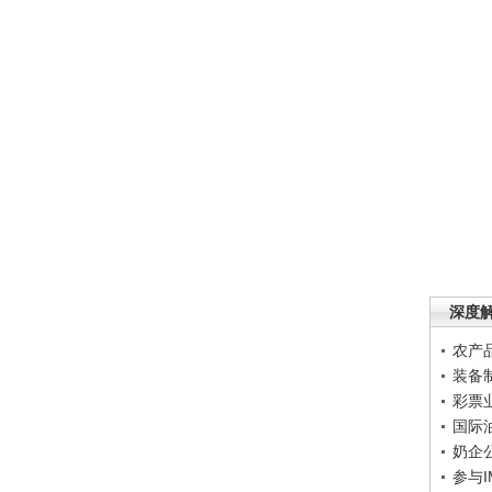
深度
农产
装备
彩票
国际
奶企
参与