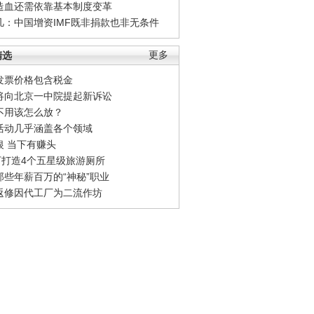
造血还需依靠基本制度变革
凡：中国增资IMF既非捐款也非无条件
精选
更多
发票价格包含税金
将向北京一中院提起新诉讼
不用该怎么放？
活动几乎涵盖各个领域
银 当下有赚头
0万打造4个五星级旅游厕所
那些年薪百万的“神秘”职业
返修因代工厂为二流作坊