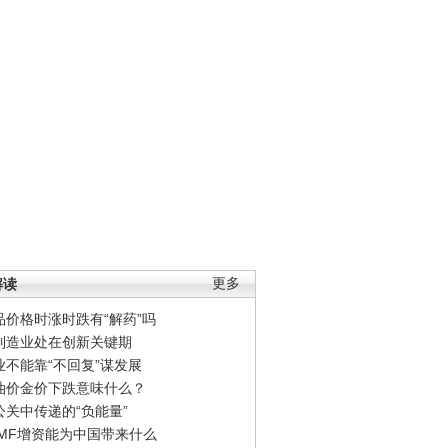
解读
更多
品价格时涨时跌有“解药”吗
制造业处在创新关键期
业不能靠“不回复”谋发展
油价金价下跌意味什么？
公关中传递的“负能量”
IMF增资能为中国带来什么