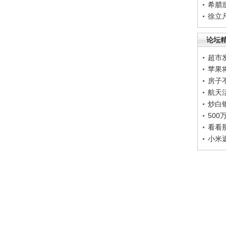
希腊
徐立
论坛
超市
苹果
房子
航天
炒白
50
看看
小米