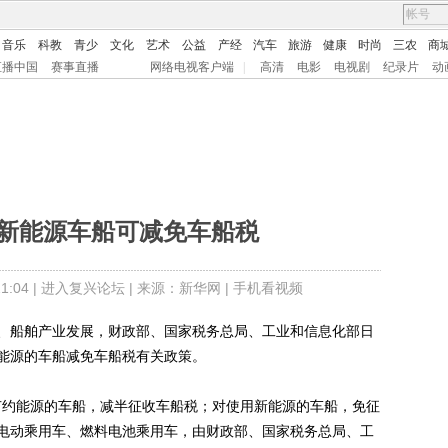
音乐
科教
青少
文化
艺术
公益
产经
汽车
旅游
健康
时尚
三农
商
直播中国
赛事直播
网络电视客户端
|
高清
电影
电视剧
纪录片
动
用新能源车船可减免车船税
:04 |
进入复兴论坛
| 来源：新华网 |
手机看视频
船舶产业发展，财政部、国家税务总局、工业和信息化部日
能源的车船减免车船税有关政策。
节约能源的车船，减半征收车船税；对使用新能源的车船，免征
电动乘用车、燃料电池乘用车，由财政部、国家税务总局、工