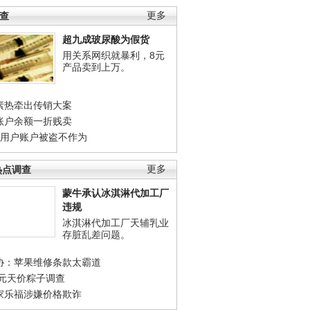
调查
更多
超九成玻尿酸为假货
用关系网织就暴利，8元
产品卖到上万。
素热牵出传销大案
账户余额一折贱卖
店用户账户被盗不作为
热点调查
更多
蒙牛承认冰淇淋代加工厂
违规
冰淇淋代加工厂天辅乳业
存脏乱差问题。
协：苹果维修条款太霸道
0元天价粽子调查
家乐福涉嫌价格欺诈