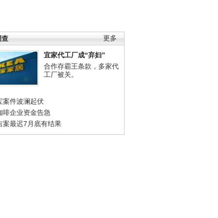
调查
更多
宜家代工厂成“弃妇”
合作存霸王条款，多家代
工厂被关。
宝案件波澜起伏
咖啡企业资金告急
吉案最迟7月底有结果