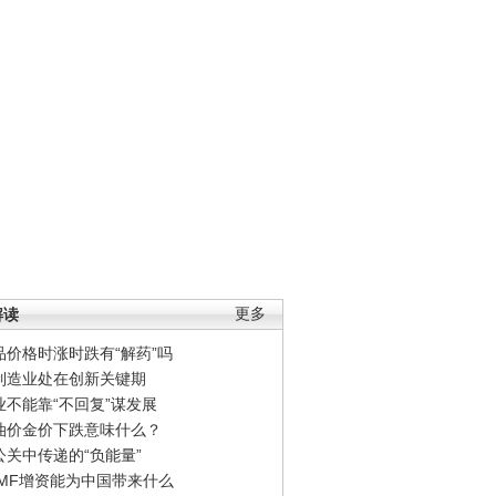
解读
更多
品价格时涨时跌有“解药”吗
制造业处在创新关键期
业不能靠“不回复”谋发展
油价金价下跌意味什么？
公关中传递的“负能量”
IMF增资能为中国带来什么