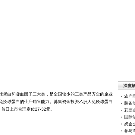
深度
蛋白和凝血因子三大类，是全国较少的三类产品齐全的企业
农产
免疫球蛋白的生产销售能力。募集资金投资乙肝人免疫球蛋白
装备
首日上市合理定位27-32元。
彩票
国际
奶企
参与