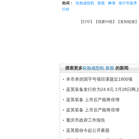
热词：
轮胎成型机
新股
摊薄
发行市盈率
行价
【
打印
】【
我要纠错
】【
复制链接
】
搜索更多
轮胎成型机
新股
的新闻
本市承担国字号项目课题近1800项
蓝英装备发行价为24.8元 2月28日网
蓝英装备 上市后产能将倍增
蓝英装备 上市后产能将倍增
重庆市政府工作报告
蓝英股份今起公开募股