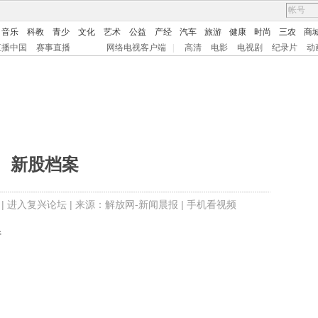
音乐
科教
青少
文化
艺术
公益
产经
汽车
旅游
健康
时尚
三农
商
直播中国
赛事直播
网络电视客户端
|
高清
电影
电视剧
纪录片
动
新股档案
 |
进入复兴论坛
| 来源：解放网-新闻晨报 |
手机看视频
行