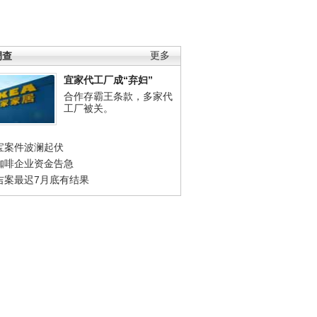
调查
更多
宜家代工厂成“弃妇”
合作存霸王条款，多家代
工厂被关。
宝案件波澜起伏
咖啡企业资金告急
吉案最迟7月底有结果