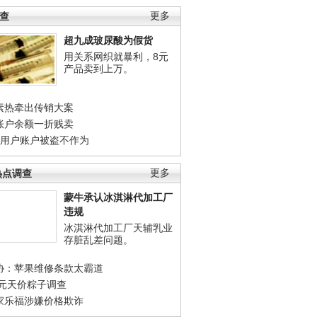
调查
更多
超九成玻尿酸为假货
用关系网织就暴利，8元
产品卖到上万。
素热牵出传销大案
账户余额一折贱卖
店用户账户被盗不作为
热点调查
更多
蒙牛承认冰淇淋代加工厂
违规
冰淇淋代加工厂天辅乳业
存脏乱差问题。
协：苹果维修条款太霸道
0元天价粽子调查
家乐福涉嫌价格欺诈