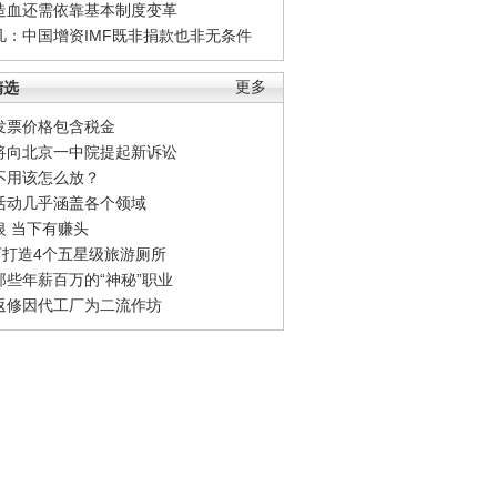
造血还需依靠基本制度变革
凡：中国增资IMF既非捐款也非无条件
精选
更多
发票价格包含税金
将向北京一中院提起新诉讼
不用该怎么放？
活动几乎涵盖各个领域
银 当下有赚头
0万打造4个五星级旅游厕所
那些年薪百万的“神秘”职业
返修因代工厂为二流作坊