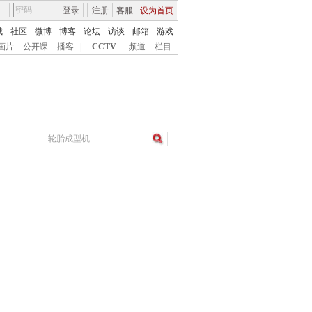
登录
注册
客服
设为首页
城
社区
微博
博客
论坛
访谈
邮箱
游戏
画片
公开课
播客
|
CCTV
频道
栏目