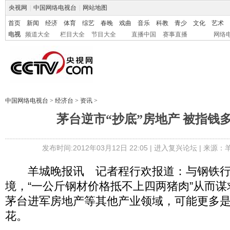
央视网
|
中国网络电视台
|
网站地图
首页
新闻
经济
体育
综艺
春晚
戏曲
音乐
科教
青少
文化
艺术
电视
频道大全
栏目大全
节目大全
直播中国
赛事直播
网络
中国网络电视台
>
经济台
>
资讯
>
茅台逆市“抄底”房地产 被指钱
发布时间:2012年03月12日 22:05 |
进入复兴论坛
| 来源：
羊城晚报讯 记者程行欢报道：与钢铁行业
境，“一公斤钢材价格抵不上四两猪肉”从而
茅台进军房地产等其他产业领域，可能更多
花。