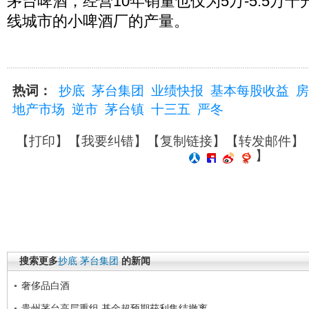
茅台啤酒，经营10年销量也仅为5万-5.5万
线城市的小啤酒厂的产量。
热词：
抄底
茅台集团
业绩快报
基本每股收益
房
地产市场
逆市
茅台镇
十三五
严冬
【
打印
】【
我要纠错
】【
复制链接
】【
转发邮件
】
】
搜索更多
抄底
茅台集团
的新闻
奢侈品白酒
贵州茅台高层重组 基金超预期获利集结撤离