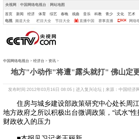
央视网
|
中国网络电视台
|
网站地图
首页
新闻
经济
体育
综艺
春晚
戏曲
音乐
科教
青少
文化
艺术
电视
频道大全
栏目大全
节目大全
直播中国
赛事直播
网络
中国网络电视台
>
经济台
>
资讯
>
地方"小动作"将遭"露头就打" 佛山定
发布时间:2012年03月16日 08:05 |
进入复兴论坛
| 来源：中国经济
住房与城乡建设部政策研究中心处长周江
地方政府之所以积极出台微调政策，“试水”
财政收入的压力
■本报见习记者王丽新