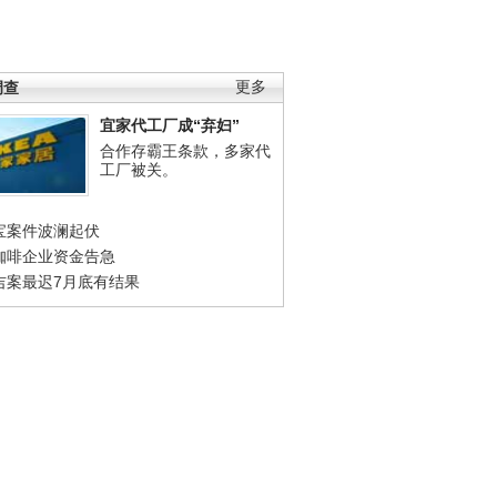
调查
更多
宜家代工厂成“弃妇”
合作存霸王条款，多家代
工厂被关。
宝案件波澜起伏
咖啡企业资金告急
吉案最迟7月底有结果