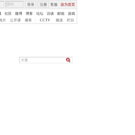
登录
注册
客服
设为首页
城
社区
微博
博客
论坛
访谈
邮箱
游戏
画片
公开课
播客
|
CCTV
频道
栏目