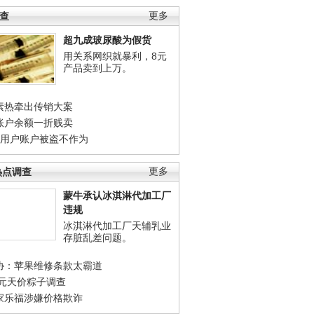
调查
更多
超九成玻尿酸为假货
用关系网织就暴利，8元
产品卖到上万。
素热牵出传销大案
账户余额一折贱卖
店用户账户被盗不作为
热点调查
更多
蒙牛承认冰淇淋代加工厂
违规
冰淇淋代加工厂天辅乳业
存脏乱差问题。
协：苹果维修条款太霸道
0元天价粽子调查
家乐福涉嫌价格欺诈