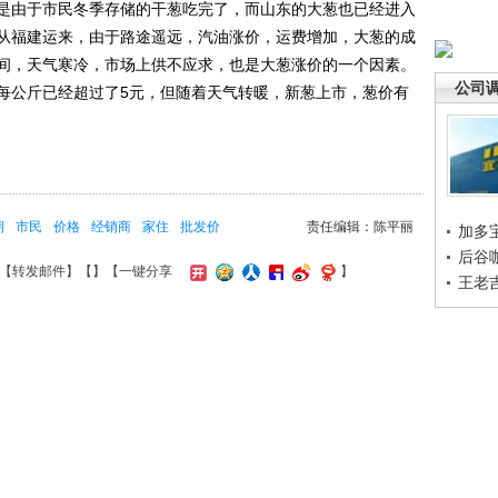
是由于市民冬季存储的干葱吃完了，而山东的大葱也已经进入
从福建运来，由于路途遥远，汽油涨价，运费增加，大葱的成
间，天气寒冷，市场上供不应求，也是大葱涨价的一个因素。
公司
每公斤已经超过了5元，但随着天气转暖，新葱上市，葱价有
期
市民
价格
经销商
家住
批发价
责任编辑：陈平丽
加多
后谷
【
转发邮件
】【
】
【一键分享
】
王老