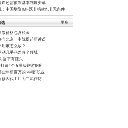
造血还需依靠基本制度变革
凡：中国增资IMF既非捐款也非无条件
精选
更多
发票价格包含税金
将向北京一中院提起新诉讼
不用该怎么放？
活动几乎涵盖各个领域
银 当下有赚头
0万打造4个五星级旅游厕所
那些年薪百万的“神秘”职业
返修因代工厂为二流作坊