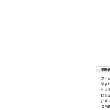
深度
农产
装备
彩票
国际
奶企
参与