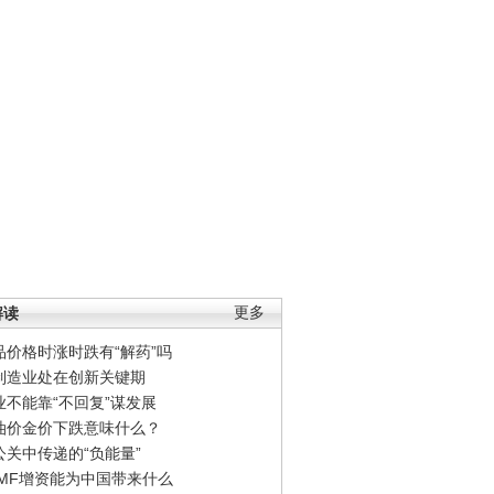
解读
更多
品价格时涨时跌有“解药”吗
制造业处在创新关键期
业不能靠“不回复”谋发展
油价金价下跌意味什么？
公关中传递的“负能量”
IMF增资能为中国带来什么