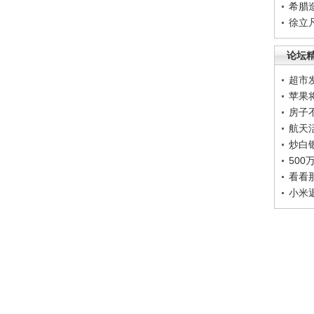
希腊
徐立
论坛
超市
苹果
房子
航天
炒白
50
看看
小米