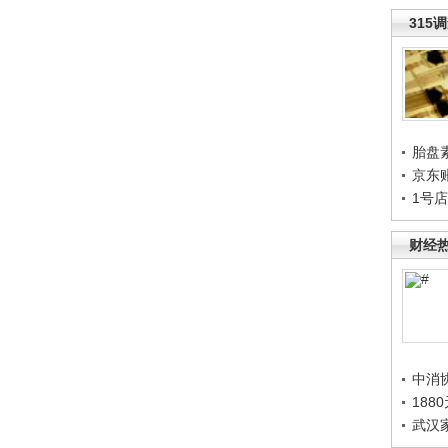
315
胎盘
京东
1号
财经
中消
188
武汉