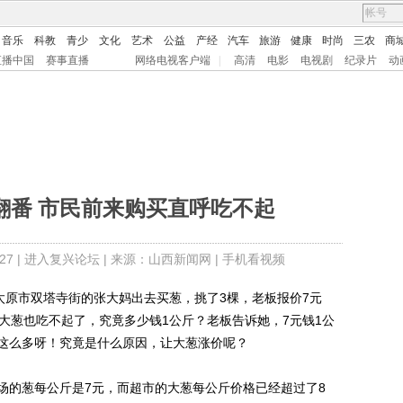
音乐
科教
青少
文化
艺术
公益
产经
汽车
旅游
健康
时尚
三农
商
直播中国
赛事直播
网络电视客户端
|
高清
电影
电视剧
纪录片
动
翻番 市民前来购买直呼吃不起
7 |
进入复兴论坛
| 来源：山西新闻网 |
手机看视频
太原市双塔寺街的张大妈出去买葱，挑了3棵，老板报价7元
大葱也吃不起了，究竟多少钱1公斤？老板告诉她，7元钱1公
了这么多呀！究竟是什么原因，让大葱涨价呢？
的葱每公斤是7元，而超市的大葱每公斤价格已经超过了8