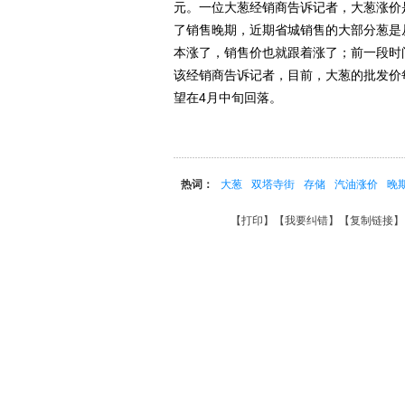
元。一位大葱经销商告诉记者，大葱涨价
了销售晚期，近期省城销售的大部分葱是
本涨了，销售价也就跟着涨了；前一段时
该经销商告诉记者，目前，大葱的批发价
望在4月中旬回落。
热词：
大葱
双塔寺街
存储
汽油涨价
晚
【
打印
】【
我要纠错
】【
复制链接
】