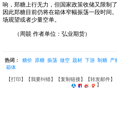
响，郑糖上行无力，但国家政策收储又限制
因此郑糖目前仍将在箱体窄幅振荡一段时间
场观望或者少量空单。
（周竸 作者单位：弘业期货）
热词：
糖价
原糖
振荡
做空
题材
下游
制糖
产
箱体
【
打印
】【
我要纠错
】【
复制链接
】【
转发邮件
】
】