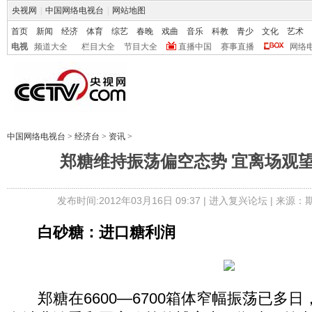
央视网
|
中国网络电视台
|
网站地图
首页
新闻
经济
体育
综艺
春晚
戏曲
音乐
科教
青少
文化
艺术
电视
频道大全
栏目大全
节目大全
直播中国
赛事直播
网络
中国网络电视台
>
经济台
>
资讯
>
郑糖维持振荡偏空态势 宜离场观
发布时间:2012年03月16日 09:37 |
进入复兴论坛
| 来源：
白砂糖：进口糖利润
郑糖在6600—6700箱体窄幅振荡已多日