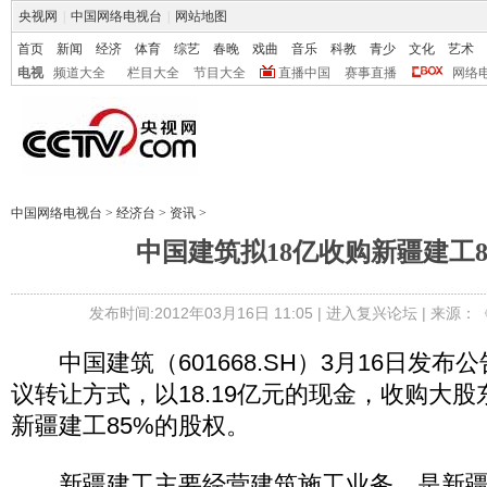
央视网
|
中国网络电视台
|
网站地图
首页
新闻
经济
体育
综艺
春晚
戏曲
音乐
科教
青少
文化
艺术
电视
频道大全
栏目大全
节目大全
直播中国
赛事直播
网络
中国网络电视台
>
经济台
>
资讯
>
中国建筑拟18亿收购新疆建工8
发布时间:2012年03月16日 11:05 |
进入复兴论坛
| 来源：
中国建筑（601668.SH）3月16日发布
议转让方式，以18.19亿元的现金，收购大
新疆建工85%的股权。
新疆建工主要经营建筑施工业务，是新疆