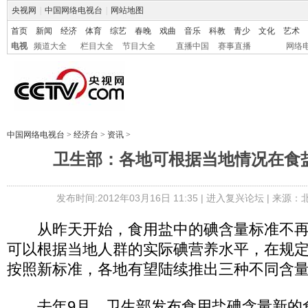
央视网
|
中国网络电视台
|
网站地图
首页
新闻
经济
体育
综艺
春晚
戏曲
音乐
科教
青少
文化
艺术
电视
频道大全
栏目大全
节目大全
直播中国
赛事直播
网络
中国网络电视台
>
经济台
>
资讯
>
卫生部：各地可根据当地情况在食
发布时间:2012年03月16日 11:35 |
进入复兴论坛
| 来源：
从昨天开始，食用盐中的碘含量标准不再全
可以根据当地人群的实际碘营养水平，在规
按照新标准，各地有望陆续推出三种不同含
去年9月，卫生部发布食用盐碘含量新的