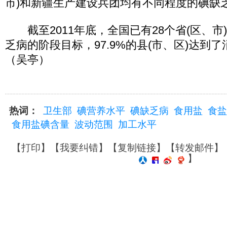
市)和新疆生产建设兵团均有不同程度的碘缺
截至2011年底，全国已有28个省(区、市
乏病的阶段目标，97.9%的县(市、区)达到
（吴亭）
热词：
卫生部
碘营养水平
碘缺乏病
食用盐
食盐
食用盐碘含量
波动范围
加工水平
【
打印
】【
我要纠错
】【
复制链接
】【
转发邮件
】
】