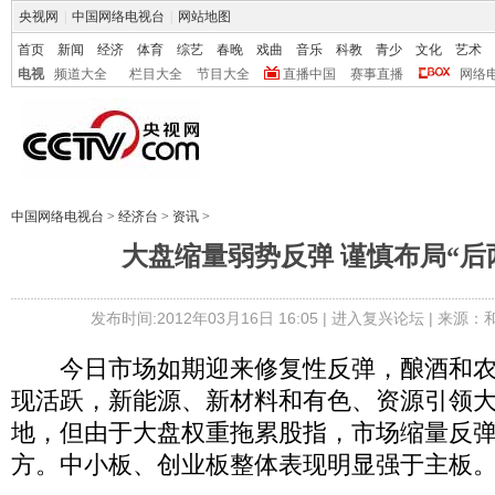
央视网
|
中国网络电视台
|
网站地图
首页
新闻
经济
体育
综艺
春晚
戏曲
音乐
科教
青少
文化
艺术
电视
频道大全
栏目大全
节目大全
直播中国
赛事直播
网络
中国网络电视台
>
经济台
>
资讯
>
大盘缩量弱势反弹 谨慎布局“后
发布时间:2012年03月16日 16:05 |
进入复兴论坛
| 来源：
今日市场如期迎来修复性反弹，酿酒和农
现活跃，新能源、新材料和有色、资源引领
地，但由于大盘权重拖累股指，市场缩量反弹
方。中小板、创业板整体表现明显强于主板