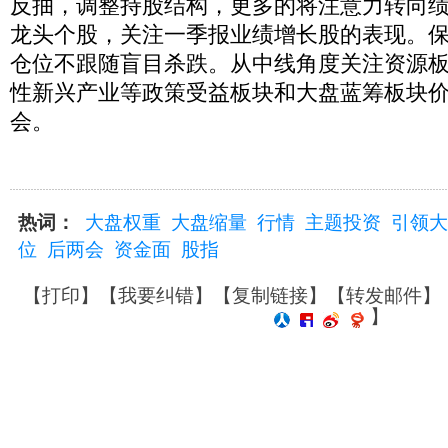
反抽，调整持股结构，更多的将注意力转向
龙头个股，关注一季报业绩增长股的表现。
仓位不跟随盲目杀跌。从中线角度关注资源
性新兴产业等政策受益板块和大盘蓝筹板块
会。
热词：
大盘权重
大盘缩量
行情
主题投资
引领大
位
后两会
资金面
股指
【
打印
】【
我要纠错
】【
复制链接
】【
转发邮件
】
】