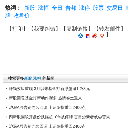
热词：
新股
涨幅
全日
普邦
涨停
股票
交易日
牌
收盘价
【
打印
】【
我要纠错
】【
复制链接
】【
转发邮件
】
】
搜索更多
新股
涨幅
的新闻
赚钱效应重现 3月以来基金打新浮盈逾1.2亿元
新股回暖基金打新动作渐多 热情卷土重来
沪深A股告别连续回调 上证综指重回2400点
四新股因较开盘价跌幅超10%被停牌 盲目炒新者或尝苦果
沪深A股告别连续回调 上证综指重回2400点