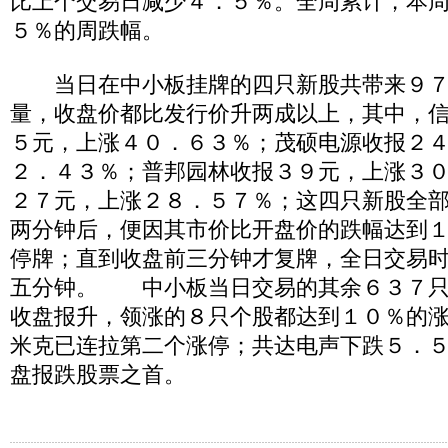
比上个交易日减少４．５％。全周累计，本
５％的周跌幅。
当日在中小板挂牌的四只新股共带来９７
量，收盘价都比发行价升两成以上，其中，
５元，上涨４０．６３％；茂硕电源收报２
２．４３％；普邦园林收报３９元，上涨３
２７元，上涨２８．５７％；这四只新股全
两分钟后，便因其市价比开盘价的跌幅达到
停牌；直到收盘前三分钟才复牌，全日交易
五分钟。 中小板当日交易的其余６３７只
收盘报升，领涨的８只个股都达到１０％的
米克已连拉第二个涨停；共达电声下跌５．
盘报跌股票之首。