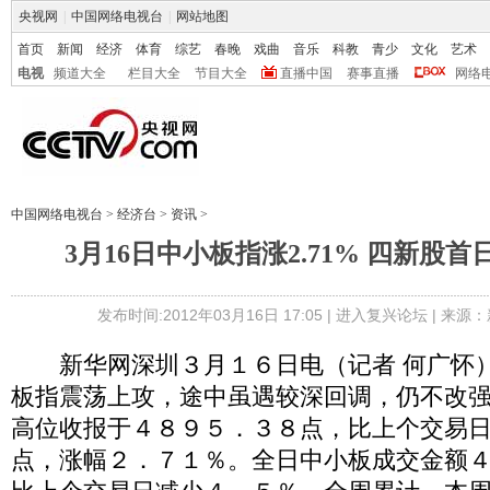
央视网
|
中国网络电视台
|
网站地图
首页
新闻
经济
体育
综艺
春晚
戏曲
音乐
科教
青少
文化
艺术
电视
频道大全
栏目大全
节目大全
直播中国
赛事直播
网络
中国网络电视台
>
经济台
>
资讯
>
3月16日中小板指涨2.71% 四新股
发布时间:2012年03月16日 17:05 |
进入复兴论坛
| 来源：
新华网深圳３月１６日电（记者 何广怀）
板指震荡上攻，途中虽遇较深回调，仍不改
高位收报于４８９５．３８点，比上个交易
点，涨幅２．７１％。全日中小板成交金额