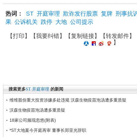
热词：
ST
开庭审理
欺诈发行股票
复牌
刑事抗
果
公诉机关
跌停
大地
公司提示
【
打印
】【
我要纠错
】【
复制链接
】【
转发邮件
】
】
搜索更多
ST
开庭审理
的新闻
维维股份重大投资涉嫌多处违规 沃森生物疫苗泡汤遭多重质疑
沃森生物疫苗泡汤遭多重质疑
18家公司频现忽悠(附表)
*ST大地案今开庭再审 董事长郑亚光辞职