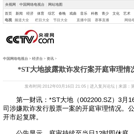
央视网
|
中国网络电视台
|
网站地图
首页
新闻
经济
体育
综艺
春晚
戏曲
音乐
科教
青少
文化
艺术
电视
频道大全
栏目大全
节目大全
直播中国
赛事直播
网络
中国网络电视台
>
经济台
>
资讯
>
*ST大地披露欺诈发行案开庭审理情况
发布时间:2012年03月16日 21:05 |
进入复兴论坛
| 来源：
第一财讯：*ST大地（002200.SZ）3月
司涉嫌欺诈发行股票一案的开庭审理情况。公
开市起复牌。
公告显示，庭审持续至当日12时即休庭，