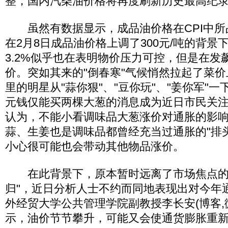
整，国内汽柴油价格将再度刷新历史最高纪
虽然有数据显示，成品油价格在CPI中所占
在2月8日成品油价格上调了300元/吨的背景下
3.2%似乎也在表明物价压力可控，但是在发
价。突如其来的"倒春寒"气候悄然拉起了菜
里的明星从"蒜你狠"、"豆你玩"、"姜你军"一下
元钱仅能买两棵大葱的消息成为近日市民关
认为，不能小看调味品大葱涨价对通胀的影
蒜、生姜也是调味品都曾经充当过通胀的"排
小心很可能也会带动其他物品涨价。
在此背景下，原本暂时远离了市场焦点的C
归"，近日分析人士不约而同地表现出对今年
外经贸大学公共管理学院副教授李长安(博客,
示，油价节节攀升，可能又会使通货膨胀重