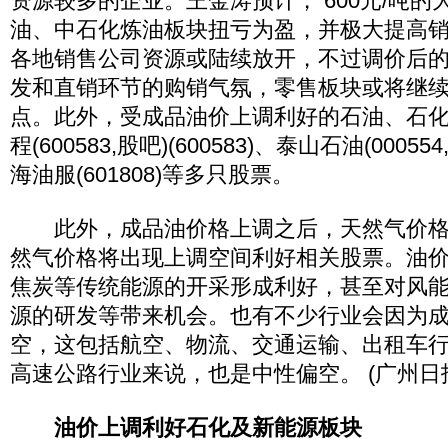
资源较多的企业。王金涛预计， 600元/吨
油、中石化炼油板块扭亏为盈，并极大提高
各地销售公司资源或陆续放开，不过调价后
发和直销环节的购销气氛，零售板块或将继
点。此外，受成品油价上调利好的石油、石
程(600583,股吧)(600583)、泰山石油(000554
海油服(601808)等多只股票。
此外，成品油价格上调之后，天然气价格
然气价格将出现上调空间利好相关股票。油
焦炭等传统能源的开采形成利好，甚至对风
源的研发等带来机会。也有不少行业会因为
空，这包括航空、物流、交通运输、出租车
高速公路行业来说，也是中性偏空。 (广州日
油价上调利好石化及新能源板块