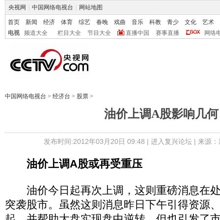
央视网
|
中国网络电视台
|
网站地图
首页
新闻
经济
体育
综艺
春晚
戏曲
音乐
科教
青少
文化
艺术
电视
频道大全
栏目大全
节目大全
直播中国
赛事直播
网络
中国网络电视台
>
经济台
>
股票
>
油价上调A股影响几何
发布时间:2012年03月20日 09:48 |
进入复兴论坛
| 来源：
油价上调A股或再受重压
油价今日起再次上调，这则重磅消息在处
突袭股市。虽然这则消息昨日下午引得资源
起，并帮助大盘实现盘中逆转，但也引发了