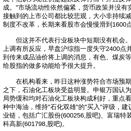
成。"市场流动性依然偏紧，货币政策并没有
接触到的上市公司都比较悲观，大小非持续
制度不改革，长期来看股市会慢慢滑到1600点
但这并不代表行业板块中短期没有机会。
上调有所反应，早盘沪综指一度失守2400点
到传来成品油价将上调的消息，有色、煤炭
给股指的做多动能给予很大提升。
在机构看来，昨日这种涨势符合市场预期
之下，石油化工板块受益明显。申银万国认
局势缓和均对石油化工板块构成利好，重点
种中海油，维持"石化双雄"的"买入"评级，
业链，包括广汇股份(600256,股吧)、富瑞特装(
科高新(601798,股吧)。