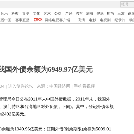
音乐
科教
青少
文化
艺术
公益
产经
汽车
旅游
健康
时尚
三农
商
直播中国
赛事直播
网络电视客户端
|
高清
电影
电视剧
纪录片
动
我国外债余额为6949.97亿美元
4 |
进入复兴论坛
| 来源：中国经济网 |
手机看视频
理局今日公布2011年末中国外债数据，2011年末，我国外
特区、澳门特区和台湾地区对外负债，下同)。其中，登记外债余额
为2492亿美元。
1940.96亿美元；短期外债(剩余期限)余额为5009.01