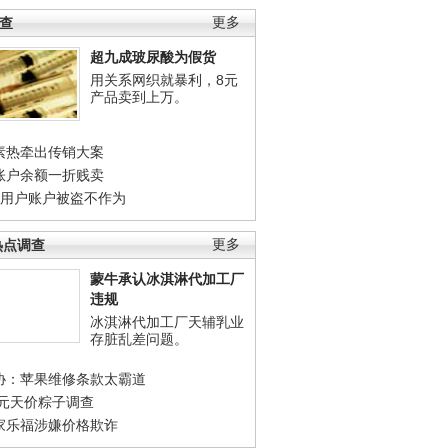
调查
更多
超九成玻尿酸为假货
用关系网织就暴利，8元
产品卖到上万。
素热牵出传销大案
账户余额一折贱卖
店用户账户被盗不作为
热点调查
更多
蒙牛承认冰淇淋代加工厂
违规
冰淇淋代加工厂天辅乳业
存脏乱差问题。
协：苹果维修条款太霸道
0元天价粽子调查
家乐福涉嫌价格欺诈