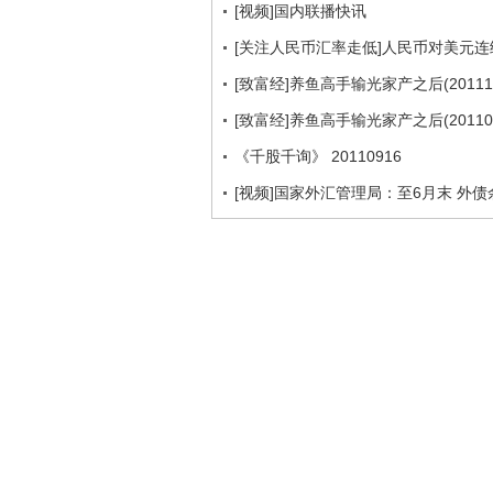
[视频]国内联播快讯
[关注人民币汇率走低]人民币对美元连
[致富经]养鱼高手输光家产之后(201111
[致富经]养鱼高手输光家产之后(201109
《千股千询》 20110916
[视频]国家外汇管理局：至6月末 外债余