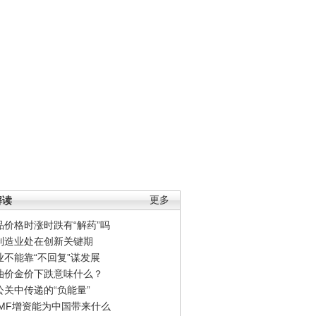
解读
更多
品价格时涨时跌有“解药”吗
制造业处在创新关键期
业不能靠“不回复”谋发展
油价金价下跌意味什么？
公关中传递的“负能量”
IMF增资能为中国带来什么