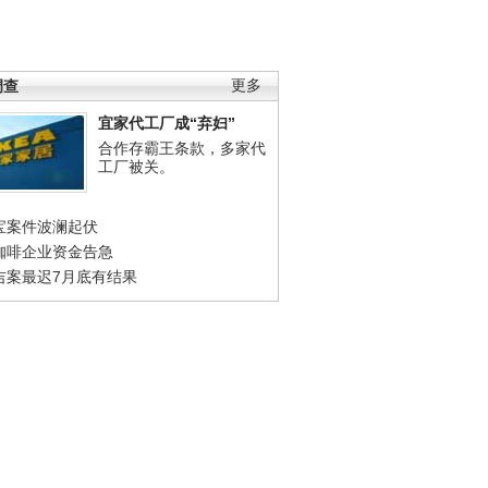
调查
更多
宜家代工厂成“弃妇”
合作存霸王条款，多家代
工厂被关。
宝案件波澜起伏
咖啡企业资金告急
吉案最迟7月底有结果