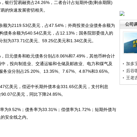
%，银行贸易融资占24.26%，二者合计占短期外债(剩余期限)
外贸易的快速发展密切相关。
公司
2119.53亿美元，占47.54%；外商投资企业债务余额为
融机构债务余额为540.54亿美元，占12.13%；国务院部委借入的
373.71亿美元、59.25亿美元和1.34亿美元。
日元债务和欧元债务分别占8.06%和7.49%，其他币种合计
)余额中，投向制造业、交通运输和仓储及邮政业、电力和煤气及
加多
后谷
占25.20%、13.35%、7.67%、4.87%和3.65%。
王老
47亿美元，偿还中长期外债本金331.65亿美元，支付利息
0.07亿美元，同比下降24.85%。
9.52%；债务率为33.31%；偿债率为1.72%；短期外债与
认的安全线之内。