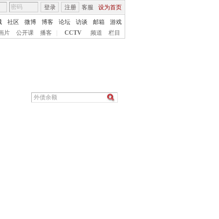
登录
注册
客服
设为首页
城
社区
微博
博客
论坛
访谈
邮箱
游戏
画片
公开课
播客
|
CCTV
频道
栏目