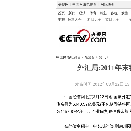
央视网
|
中国网络电视台
|
网站地图
首页
新闻
经济
体育
综艺
春晚
戏曲
电视
频道大全
栏目大全
节目大全
中国网络电视台
>
经济台
>
资讯
>
外汇局:2011年末
发布时间:2012年03月22日 13:0
中国经济网北京3月22日讯 国家外汇管
债余额为6949.97亿美元(不包括香港
为4457.97亿美元，企业间贸易信贷余额
在外债余额中，中长期外债(剩余期限)余额为