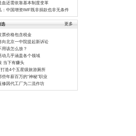
造血还需依靠基本制度变革
凡：中国增资IMF既非捐款也非无条件
精选
更多
发票价格包含税金
将向北京一中院提起新诉讼
不用该怎么放？
活动几乎涵盖各个领域
银 当下有赚头
0万打造4个五星级旅游厕所
那些年薪百万的“神秘”职业
返修因代工厂为二流作坊