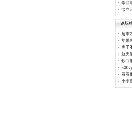
希腊
徐立
论坛
超市
苹果
房子
航天
炒白
50
看看
小米