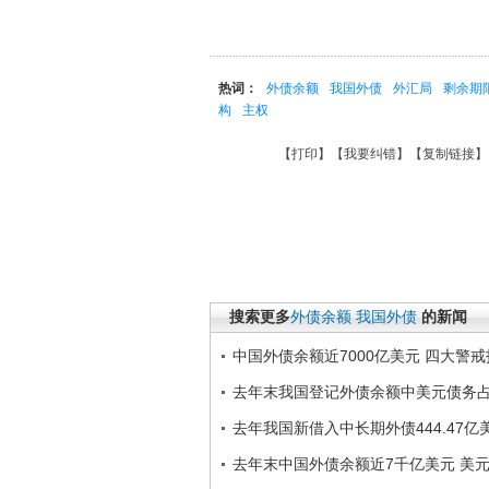
热词：
外债余额
我国外债
外汇局
剩余期
构
主权
【
打印
】【
我要纠错
】【
复制链接
】
搜索更多
外债余额
我国外债
的新闻
中国外债余额近7000亿美元 四大警
去年末我国登记外债余额中美元债务占7
去年我国新借入中长期外债444.47亿
去年末中国外债余额近7千亿美元 美元