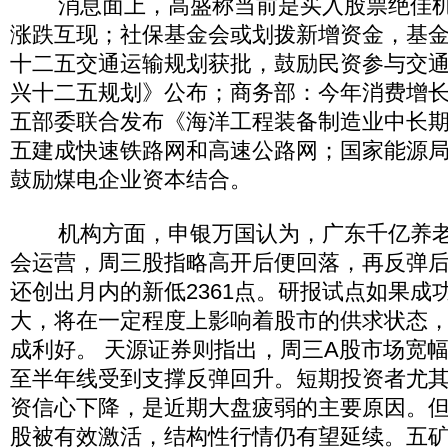
消息面上，高盛称当前是买入股票绝佳机
涨跌互现；社保基金会或划拨新增资金，基
十二五交通运输规划获批，鼓励民资参与交
兴十二五规划》公布；商务部：今年消费增
五部委联合发布《海洋工程装备制造业中长
五建成快速铁路网和高速公路网；国家能源
鼓励煤电企业资本结合。
机构方面，申银万国认为，广东千亿养老
会运营，周三股指略高开后便回落，再反弹
还创出月内的新低2361点。研报试点如果成
大，将在一定程度上影响着股市的供求状态
成利好。 天源证券则指出，周三A股市场宽
至半年线受到支撑反弹回升。短期投资者尤
资信心下降，是近期大盘疲弱的主要原因。
股被有效激活，结构性行情仍有望延续。五矿