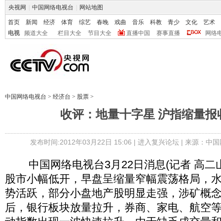
央视网
|
中国网络电视台
|
网站地图
首页
新闻
经济
体育
综艺
春晚
戏曲
音乐
科教
青少
文化
艺术
电视
频道大全
栏目大全
节目大全
直播中国
赛事直播
网络
中国网络电视台
>
经济台
>
股票
>
收评：地量十字星 沪指缩量报收
发布时间:2012年03月22日 15:06 |
进入复兴论坛
| 来源：中国
中国网络电视台3月22日消息(记者 高二
股市小幅低开，早盘呈缩量窄幅震荡格局，
势活跃，部分小盘地产股明显走强，涉矿概
后，银行板块放量拉升，券商、家电、航空