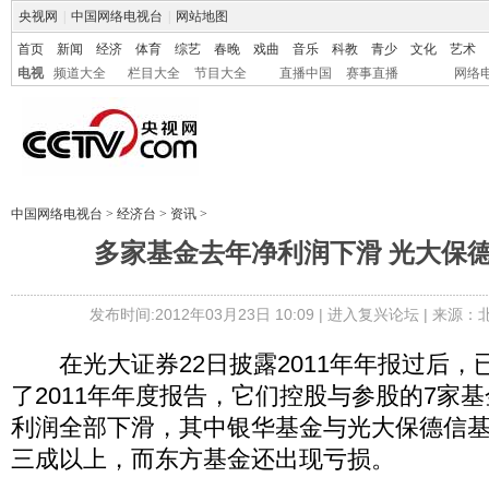
央视网
|
中国网络电视台
|
网站地图
首页
新闻
经济
体育
综艺
春晚
戏曲
音乐
科教
青少
文化
艺术
电视
频道大全
栏目大全
节目大全
直播中国
赛事直播
网络
中国网络电视台
>
经济台
>
资讯
>
多家基金去年净利润下滑 光大保德
发布时间:2012年03月23日 10:09 |
进入复兴论坛
| 来源：
在光大证券22日披露2011年年报过后，
了2011年年度报告，它们控股与参股的7家基
利润全部下滑，其中银华基金与光大保德信
三成以上，而东方基金还出现亏损。