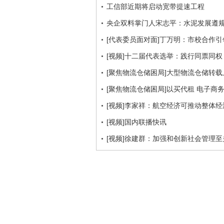
工信部近期将启动宽带提速工程
央企双料掌门人宋志平：水泥发展遵规
[代表委员面对面]丁万明：市校合作
[视频]十二届代表选举：践行同票同权
[聚焦物流仓储困局]大型物流仓储转载
[聚焦物流仓储困局]以买代租 电子商
[视频]李家祥：航空经济可推动整体
[视频]国内联播快讯
[视频]徐建群：加强和创新社会管理至