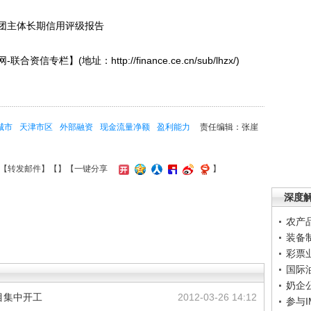
团主体长期信用评级报告
(地址：http://finance.ce.cn/sub/lhzx/)
城市
天津市区
外部融资
现金流量净额
盈利能力
责任编辑：张崖
【
转发邮件
】【
】
【一键分享
】
深度
农产
装备
彩票
国际
奶企
目集中开工
2012-03-26 14:12
参与