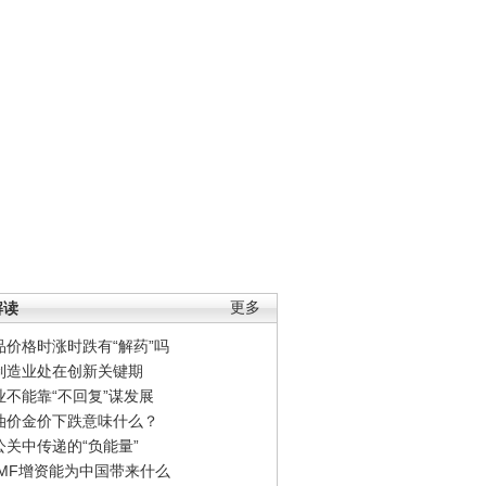
解读
更多
品价格时涨时跌有“解药”吗
制造业处在创新关键期
业不能靠“不回复”谋发展
油价金价下跌意味什么？
公关中传递的“负能量”
IMF增资能为中国带来什么