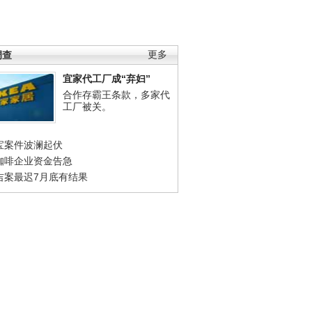
调查
更多
宜家代工厂成“弃妇”
合作存霸王条款，多家代
工厂被关。
宝案件波澜起伏
咖啡企业资金告急
吉案最迟7月底有结果