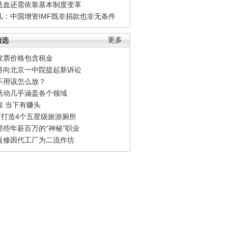
造血还需依靠基本制度变革
凡：中国增资IMF既非捐款也非无条件
精选
更多
发票价格包含税金
将向北京一中院提起新诉讼
不用该怎么放？
活动几乎涵盖各个领域
银 当下有赚头
0万打造4个五星级旅游厕所
那些年薪百万的“神秘”职业
返修因代工厂为二流作坊