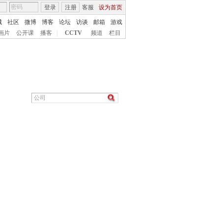
登录
注册
客服
设为首页
城
社区
微博
博客
论坛
访谈
邮箱
游戏
画片
公开课
播客
|
CCTV
频道
栏目