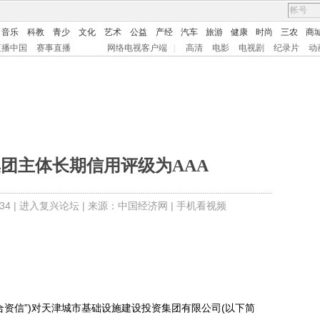
音乐
科教
青少
文化
艺术
公益
产经
汽车
旅游
健康
时尚
三农
商
直播中国
赛事直播
网络电视客户端
|
高清
电影
电视剧
纪录片
动
团主体长期信用评级为AAA
4 |
进入复兴论坛
| 来源：中国经济网 |
手机看视频
资信”)对天津城市基础设施建设投资集团有限公司(以下简