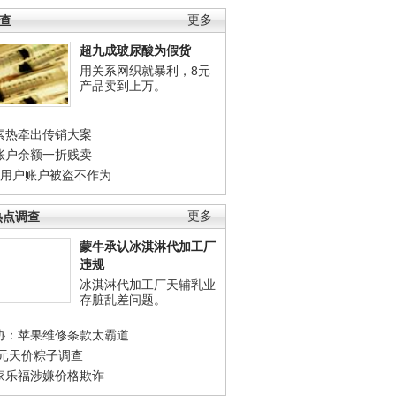
调查
更多
超九成玻尿酸为假货
用关系网织就暴利，8元
产品卖到上万。
素热牵出传销大案
账户余额一折贱卖
店用户账户被盗不作为
热点调查
更多
蒙牛承认冰淇淋代加工厂
违规
冰淇淋代加工厂天辅乳业
存脏乱差问题。
协：苹果维修条款太霸道
0元天价粽子调查
家乐福涉嫌价格欺诈