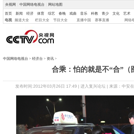
央视网
|
中国网络电视台
|
网站地图
首页
新闻
经济
体育
综艺
春晚
戏曲
音乐
科教
青少
文化
艺术
电视
频道大全
栏目大全
节目大全
直播中国
赛事直播
网络
中国网络电视台
>
经济台
>
资讯
>
合乘：怕的就是不“合”（
发布时间:2012年03月26日 17:49 |
进入复兴论坛
| 来源：中安在