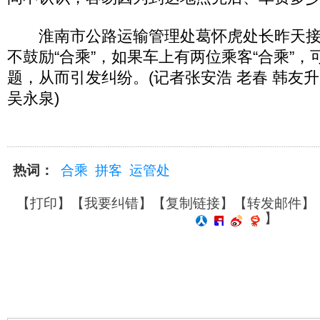
淮南市公路运输管理处葛怀虎处长昨天接
不鼓励“合乘”，如果车上有两位乘客“合乘”
题，从而引发纠纷。(记者张安浩 老春 韩友升
吴永泉)
热词：
合乘
拼客
运管处
【
打印
】【
我要纠错
】【
复制链接
】【
转发邮件
】
】