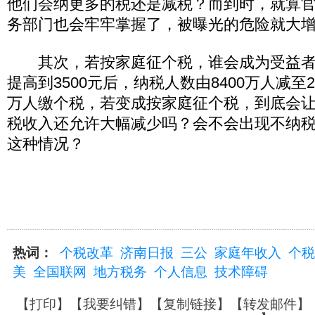
他们会纳更多的税还是减税？而到时，就算
务部门也会牢牢掌握了，被曝光的危险就大
其次，若按家庭征个税，谁会成为受益者
提高到3500元后，纳税人数由8400万人减至2
万人缴个税，若变成按家庭征个税，到底会
税收入还允许大幅减少吗？会不会出现不纳
这种情况？
热词：
个税改革
济南日报
三公
家庭年收入
个税
美
全国联网
地方税务
个人信息
技术障碍
【
打印
】【
我要纠错
】【
复制链接
】【
转发邮件
】