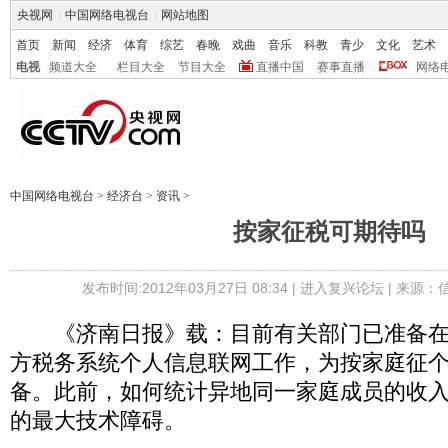
央视网
|
中国网络电视台
|
网站地图
首页
新闻
经济
体育
综艺
春晚
戏曲
音乐
科教
青少
文化
艺术
电视
频道大全
栏目大全
节目大全
直播中国
赛事直播
网络
中国网络电视台
>
经济台
>
资讯
>
按家征税可期待吗
发布时间:2012年03月27日 08:34 |
进入复兴论坛
| 来源：
《济南日报》载：目前有关部门已准备在2
方税务系统个人信息联网工作，为按家庭征
备。此前，如何统计异地同一家庭成员的收
的最大技术障碍。