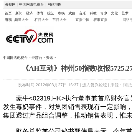
央视网
|
中国网络电视台
|
网站地图
首页
新闻
经济
体育
综艺
春晚
戏曲
音乐
科教
青少
文化
艺术
电视
频道大全
栏目大全
节目大全
直播中国
赛事直播
网络
中国网络电视台
>
经济台
>
资讯
>
《AH互动》神州50指数收报5725.27点
发布时间:2012年03月27日 16:37 |
进入复兴论坛
| 来源：阿思
蒙牛<02319.HK>执行董事兼首席财务
发生毒奶事件，对集团销售表现有一定影响
集团透过产品组合调整，推动销售表现，惟
财务总监兼公司秘书郭伟昌表示，今年首