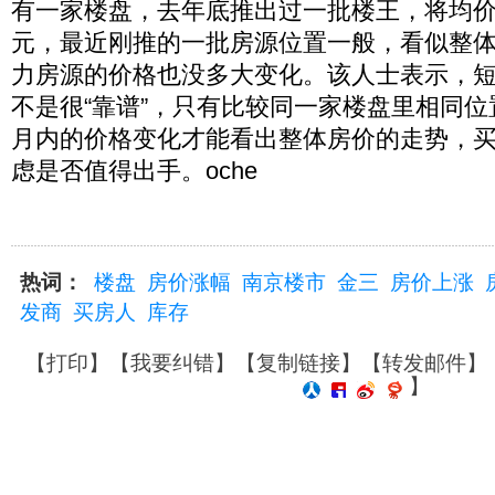
有一家楼盘，去年底推出过一批楼王，将均
元，最近刚推的一批房源位置一般，看似整
力房源的价格也没多大变化。该人士表示，
不是很“靠谱”，只有比较同一家楼盘里相同
月内的价格变化才能看出整体房价的走势，
虑是否值得出手。oche
热词：
楼盘
房价涨幅
南京楼市
金三
房价上涨
发商
买房人
库存
【
打印
】【
我要纠错
】【
复制链接
】【
转发邮件
】
】