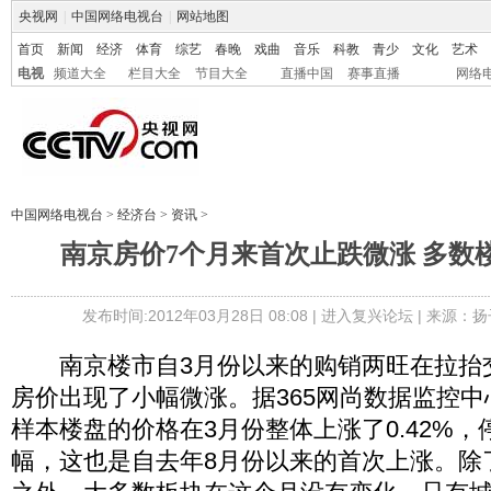
央视网
|
中国网络电视台
|
网站地图
首页
新闻
经济
体育
综艺
春晚
戏曲
音乐
科教
青少
文化
艺术
电视
频道大全
栏目大全
节目大全
直播中国
赛事直播
网络
中国网络电视台
>
经济台
>
资讯
>
南京房价7个月来首次止跌微涨 多数
发布时间:2012年03月28日 08:08 |
进入复兴论坛
| 来源：
南京楼市自3月份以来的购销两旺在拉抬
房价出现了小幅微涨。据365网尚数据监控中
样本楼盘的价格在3月份整体上涨了0.42%，
幅，这也是自去年8月份以来的首次上涨。除