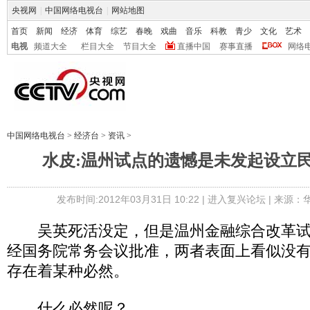
央视网
|
中国网络电视台
|
网站地图
首页
新闻
经济
体育
综艺
春晚
戏曲
音乐
科教
青少
文化
艺术
电视
频道大全
栏目大全
节目大全
直播中国
赛事直播
网络
中国网络电视台
>
经济台
>
资讯
>
水皮:温州试点的遗憾是未发起设立
发布时间:2012年03月31日 10:22 |
进入复兴论坛
| 来源：
吴英死活没定，但是温州金融综合改革试
经国务院常务会议批准，两者表面上看似没
存在着某种必然。
什么必然呢？