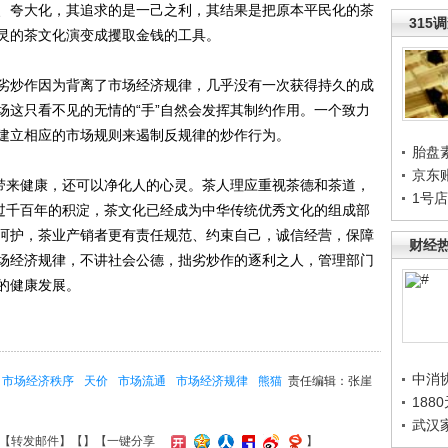
、夸大化，其追求的是一己之利，其结果是把原本平民化的茶
315
灵的茶文化演变成攫取金钱的工具。
炒作因为背离了市场经济规律，几乎没有一次获得持久的成
场这只看不见的无情的“手”自然会发挥其制约作用。一个致力
建立相应的市场规则来遏制反规律的炒作行为。
胎盘
京东
带来健康，还可以净化人的心灵。茶人理应重视茶德和茶道，
1号
经过千百年的积淀，茶文化已经成为中华传统优秀文化的组成部
呵护，茶业产销者更有责任规范、约束自己，诚信经营，保障
财经
场经济规律，不讲社会公德，拙劣炒作的逐利之人，管理部门
的健康发展。
中消
市场经济秩序
天价
市场流通
市场经济规律
熊猫
责任编辑：张崖
188
武汉
【
转发邮件
】【
】
【一键分享
】