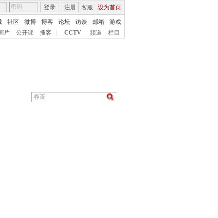
登录
注册
客服
设为首页
城
社区
微博
博客
论坛
访谈
邮箱
游戏
画片
公开课
播客
|
CCTV
频道
栏目