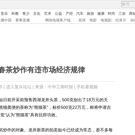
音乐
科教
青少
文化
艺术
公益
产经
汽车
旅游
健康
时尚
三农
商
直播中国
赛事直播
网络电视客户端
|
高清
电影
电视剧
纪录片
动
 春茶炒作有违市场经济规律
5 |
进入复兴论坛
| 来源：中华工商时报 |
手机看视频
前开采前预售西湖龙井头茶，500克创出了18万元的天
猫粪便的茶称为“熊猫茶”，标价500克22万元，称将申请吉
觉”认为“熊猫茶”具有抗癌功效。
炒作的对象。龙井新茶的拍卖如今已经成为常态，差不多每