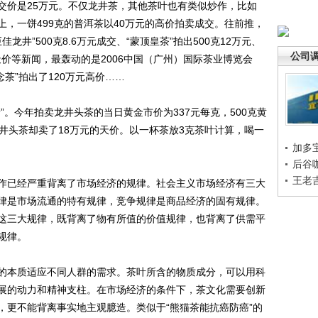
茶成交价是25万元。不仅龙井茶，其他茶叶也有类似炒作，比如
会上，一饼499克的普洱茶以40万元的高价拍卖成交。往前推，
佳龙井”500克8.6万元成交、“蒙顶皇茶”拍出500克12万元、
公司
万元天价等新闻，最轰动的是2006中国（广州）国际茶业博览会
念茶”拍出了120万元高价……
今年拍卖龙井头茶的当日黄金市价为337元每克，500克黄
湖龙井头茶却卖了18万元的天价。以一杯茶放3克茶叶计算，喝一
加多
后谷
王老
已经严重背离了市场经济的规律。社会主义市场经济有三大
律是市场流通的特有规律，竞争规律是商品经济的固有规律。
这三大规律，既背离了物有所值的价值规律，也背离了供需平
规律。
本质适应不同人群的需求。茶叶所含的物质成分，可以用科
展的动力和精神支柱。在市场经济的条件下，茶文化需要创新
，更不能背离事实地主观臆造。类似于“熊猫茶能抗癌防癌”的