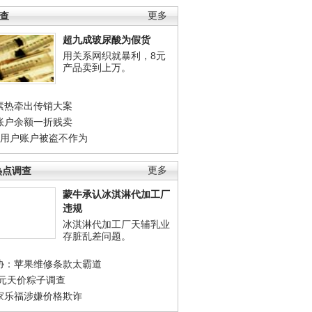
调查
更多
超九成玻尿酸为假货
用关系网织就暴利，8元
产品卖到上万。
素热牵出传销大案
账户余额一折贱卖
店用户账户被盗不作为
热点调查
更多
蒙牛承认冰淇淋代加工厂
违规
冰淇淋代加工厂天辅乳业
存脏乱差问题。
协：苹果维修条款太霸道
0元天价粽子调查
家乐福涉嫌价格欺诈