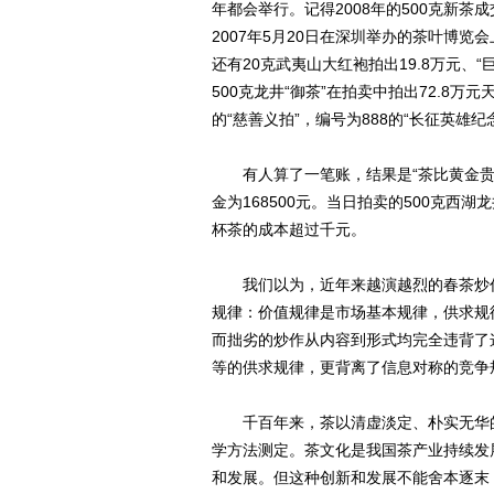
年都会举行。记得2008年的500克新
2007年5月20日在深圳举办的茶叶博览
还有20克武夷山大红袍拍出19.8万元、“巨
500克龙井“御茶”在拍卖中拍出72.8
的“慈善义拍”，编号为888的“长征英雄纪
有人算了一笔账，结果是“茶比黄金贵”。
金为168500元。当日拍卖的500克西
杯茶的成本超过千元。
我们以为，近年来越演越烈的春茶炒作
规律：价值规律是市场基本规律，供求规
而拙劣的炒作从内容到形式均完全违背了
等的供求规律，更背离了信息对称的竞争
千百年来，茶以清虚淡定、朴实无华的
学方法测定。茶文化是我国茶产业持续发
和发展。但这种创新和发展不能舍本逐末