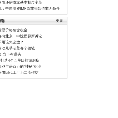
造血还需依靠基本制度变革
凡：中国增资IMF既非捐款也非无条件
精选
更多
发票价格包含税金
将向北京一中院提起新诉讼
不用该怎么放？
活动几乎涵盖各个领域
银 当下有赚头
0万打造4个五星级旅游厕所
那些年薪百万的“神秘”职业
返修因代工厂为二流作坊