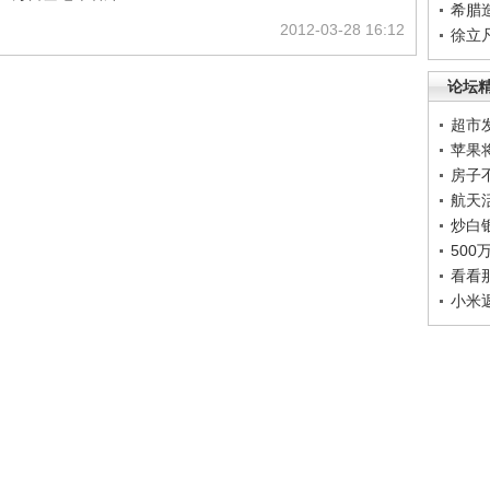
希腊
2012-03-28 16:12
徐立
论坛
超市
苹果
房子
航天
炒白
50
看看
小米