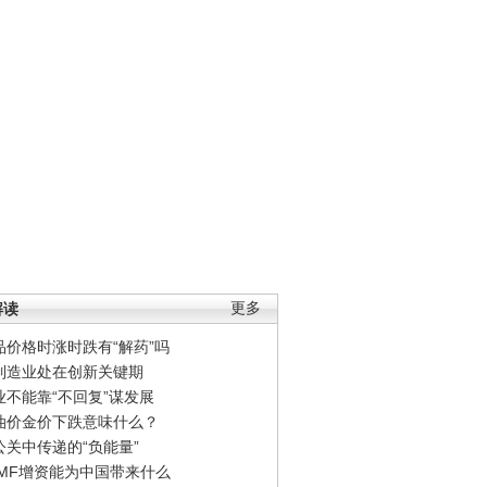
解读
更多
品价格时涨时跌有“解药”吗
制造业处在创新关键期
业不能靠“不回复”谋发展
油价金价下跌意味什么？
公关中传递的“负能量”
IMF增资能为中国带来什么