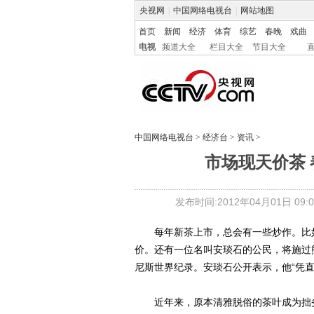
央视网
|
中国网络电视台
|
网站地图
首页
新闻
经济
体育
综艺
春晚
戏曲
电视
频道大全
栏目大全
节目大全
中国网络电视台
>
经济台
>
资讯
>
市场现天价茶
发布时间:2012年04月01日 09:0
每年新茶上市，总会有一些炒作。比如日
价。还有一位名叫安琰石的公民，将施过熊
尼斯世界纪录。安琰石公开表示，他“凭直
近年来，原本清雅脱俗的茶叶成为拙劣