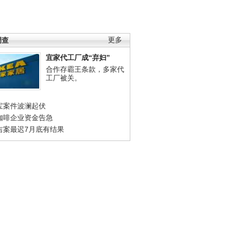
调查
更多
宜家代工厂成“弃妇”
合作存霸王条款，多家代
工厂被关。
宝案件波澜起伏
咖啡企业资金告急
吉案最迟7月底有结果