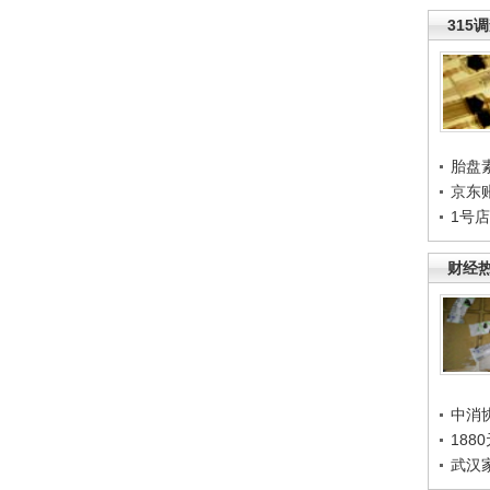
315
胎盘
京东
1号
财经
中消
188
武汉