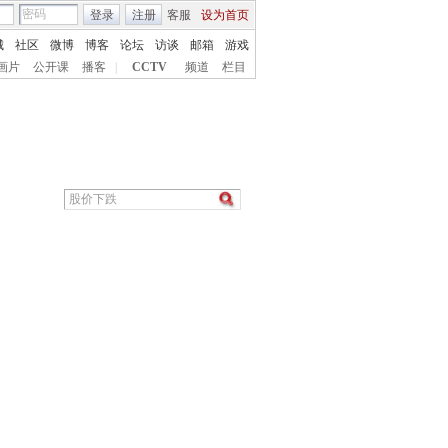
登录
注册
客服
设为首页
城
社区
微博
博客
论坛
访谈
邮箱
游戏
画片
公开课
播客
|
CCTV
频道
栏目