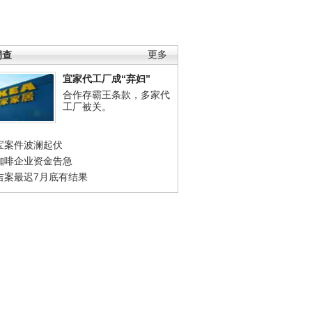
调查
更多
宜家代工厂成“弃妇”
合作存霸王条款，多家代
工厂被关。
宝案件波澜起伏
咖啡企业资金告急
吉案最迟7月底有结果