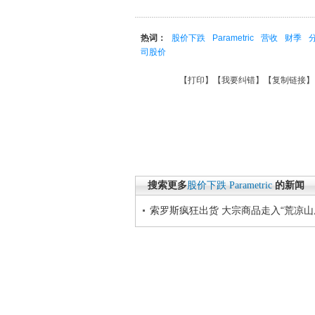
热词：
股价下跌
Parametric
营收
财季
司股价
【
打印
】【
我要纠错
】【
复制链接
】
搜索更多
股价下跌
Parametric
的新闻
索罗斯疯狂出货 大宗商品走入“荒凉山