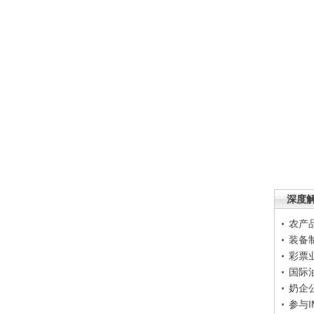
深度
农产
装备
彩票
国际
奶企
参与