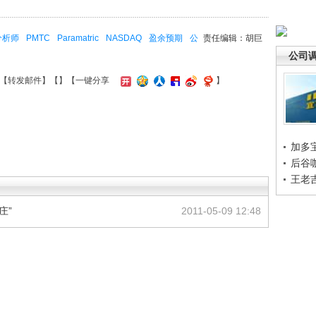
分析师
PMTC
Paramatric
NASDAQ
盈余预期
公
责任编辑：胡巨
公司
【
转发邮件
】【
】
【一键分享
】
加多
后谷
王老
庄”
2011-05-09 12:48