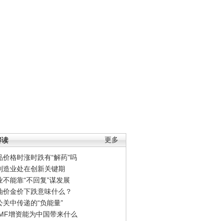
解读
更多
品价格时涨时跌有“解药”吗
制造业处在创新关键期
业不能靠“不回复”谋发展
油价金价下跌意味什么？
公关中传递的“负能量”
IMF增资能为中国带来什么