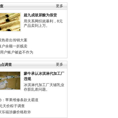
调查
更多
超九成玻尿酸为假货
用关系网织就暴利，8元
产品卖到上万。
素热牵出传销大案
账户余额一折贱卖
店用户账户被盗不作为
热点调查
更多
蒙牛承认冰淇淋代加工厂
违规
冰淇淋代加工厂天辅乳业
存脏乱差问题。
协：苹果维修条款太霸道
0元天价粽子调查
家乐福涉嫌价格欺诈