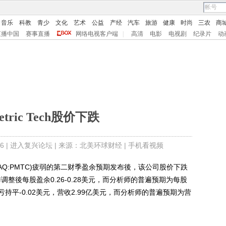
音乐
科教
青少
文化
艺术
公益
产经
汽车
旅游
健康
时尚
三农
商
直播中国
赛事直播
网络电视客户端
|
高清
电影
电视剧
纪录片
动
etric Tech股价下跌
6 |
进入复兴论坛
| 来源：北美环球财经 |
手机看视频
rp(NASDAQ:PMTC)疲弱的第二财季盈余预期发布後，该公司股价下跌
季调整後每股盈余0.26-0.28美元，而分析师的普遍预期为每股
亏持平-0.02美元，营收2.99亿美元，而分析师的普遍预期为营