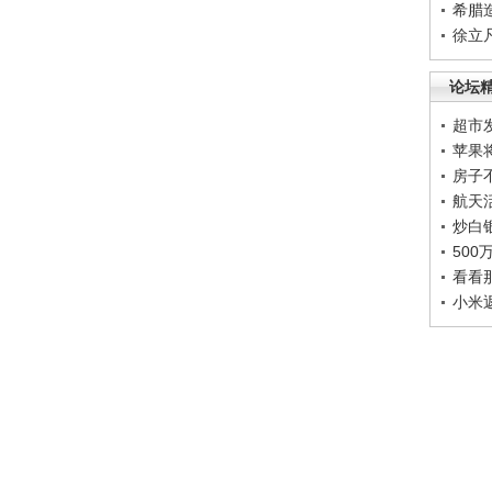
希腊
徐立
论坛
超市
苹果
房子
航天
炒白
50
看看
小米