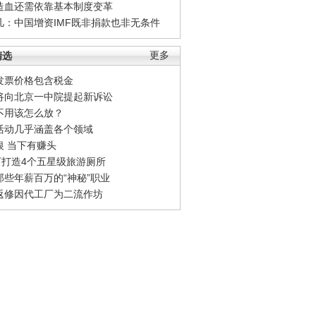
造血还需依靠基本制度变革
凡：中国增资IMF既非捐款也非无条件
精选
更多
发票价格包含税金
将向北京一中院提起新诉讼
不用该怎么放？
活动几乎涵盖各个领域
银 当下有赚头
0万打造4个五星级旅游厕所
那些年薪百万的“神秘”职业
返修因代工厂为二流作坊