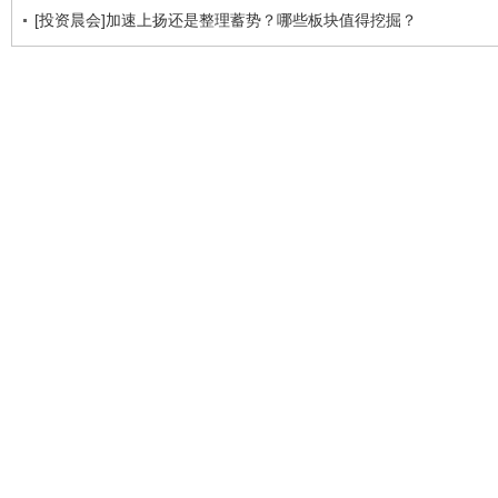
[投资晨会]加速上扬还是整理蓄势？哪些板块值得挖掘？