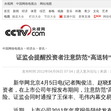
央视网
|
中国网络电视台
|
网站地图
首页
新闻
经济
体育
综艺
春晚
戏曲
音乐
科教
青少
文化
艺术
电视
频道大全
栏目大全
节目大全
直播中国
赛事直播
网络
中国网络电视台
>
经济台
>
资讯
>
证监会提醒投资者注意防范“高送转
发布时间:2012年04月06日 07:04 |
进入复兴论坛
| 来源：
新华网北京4月5日电(记者陶俊洁、赵晓辉
资者，在上市公司年报发布期间，注意防范“
险。证监会同时通报了王保丰、毛伟内幕交
近期，上市公司2011年年度报告陆续发