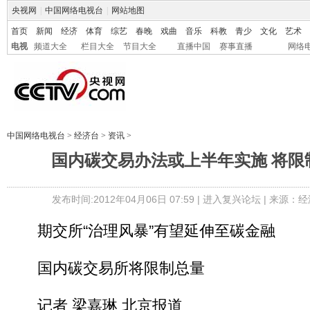
央视网
|
中国网络电视台
|
网站地图
首页
新闻
经济
体育
综艺
春晚
戏曲
音乐
科教
青少
文化
艺术
电视
频道大全
栏目大全
节目大全
直播中国
赛事直播
网络
中国网络电视台
>
经济台
>
资讯
>
国内碳交易办法或上半年实施 将限
发布时间:2012年04月06日 07:59 |
进入复兴论坛
| 来源：经
期交所“治理风暴”有望延伸至碳金融
国内碳交易所将限制总量
记者 梁嘉琳 北京报道