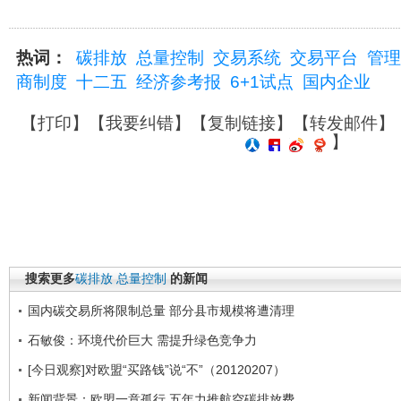
热词：
碳排放
总量控制
交易系统
交易平台
管理
商制度
十二五
经济参考报
6+1试点
国内企业
【
打印
】【
我要纠错
】【
复制链接
】【
转发邮件
】
】
搜索更多
碳排放
总量控制
的新闻
国内碳交易所将限制总量 部分县市规模将遭清理
石敏俊：环境代价巨大 需提升绿色竞争力
[今日观察]对欧盟“买路钱”说“不”（20120207）
新闻背景：欧盟一意孤行 五年力推航空碳排放费