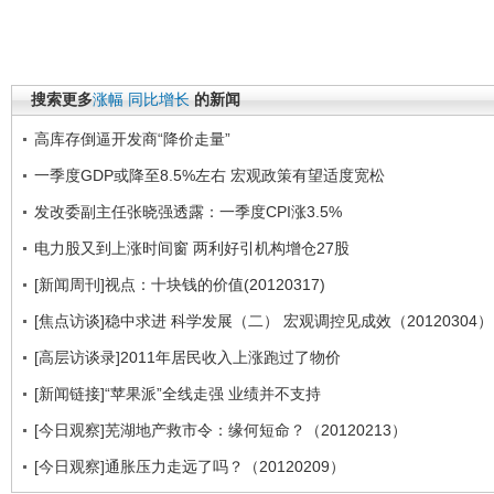
搜索更多
涨幅
同比增长
的新闻
高库存倒逼开发商“降价走量”
一季度GDP或降至8.5%左右 宏观政策有望适度宽松
发改委副主任张晓强透露：一季度CPI涨3.5%
电力股又到上涨时间窗 两利好引机构增仓27股
[新闻周刊]视点：十块钱的价值(20120317)
[焦点访谈]稳中求进 科学发展（二） 宏观调控见成效（20120304）
[高层访谈录]2011年居民收入上涨跑过了物价
[新闻链接]“苹果派”全线走强 业绩并不支持
[今日观察]芜湖地产救市令：缘何短命？（20120213）
[今日观察]通胀压力走远了吗？（20120209）