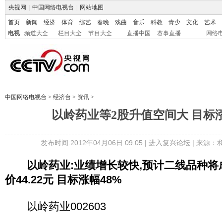
央视网
|
中国网络电视台
|
网站地图
首页
新闻
经济
体育
综艺
春晚
戏曲
音乐
科教
青少
文化
艺术
电视
频道大全
栏目大全
节目大全
直播中国
赛事直播
网络
中国网络电视台
>
经济台
>
资讯
>
以岭药业等2股升值空间大 目标涨
发布时间:2012年04月06日 09:05 |
进入复兴论坛
| 来源：
以岭药业:业绩增长较快,预计二线品种将
价44.22元 目标涨幅48%
以岭药业002603