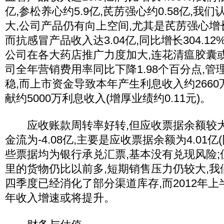
亿,参松养心约5.9亿,芪苈强心约0.58亿,我
大,公司产品仍有向上空间,尤其是芪苈强心
而抗感冒产品收入达3.04亿,同比增长304.1
公司在各大药店推广力度加大,连花清瘟胶囊
司全年营销费用率同比下降1.98个百分点,
稳,而上市资金导致本年产生利息收入约2660
献约5000万利息收入(增厚业绩约0.11元)。
应收账款周转率好转,但应收票据余额较大
金流为-4.08亿,主要是应收票据余额为4.01亿(
些票据均为银行承兑汇票,基本没有兑现风险
里的货物仍比以前多,短期销售压力仍较大,我们
四季度已经消化了部分渠道库存,而2012年上
年收入增速或将提升。