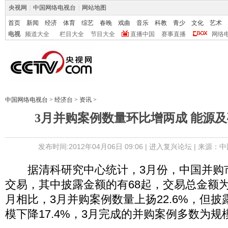
央视网
|
中国网络电视台
|
网站地图
首页
新闻
经济
体育
综艺
春晚
戏曲
音乐
科教
青少
文化
艺术
电视
频道大全
栏目大全
节目大全
直播中国
赛事直播
网络
中国网络电视台
>
经济台
>
资讯
>
3月并购案例数量环比增两成 能源
发布时间:2012年04月06日 09:06 |
进入复兴论坛
| 来源：中
据清科研究中心统计，3月份，中国并购市
交易，其中披露金额的有68起，交易总金额为6
月相比，3月并购案例数量上扬22.6%，但
模下降17.4%，3月完成的并购案例多数为