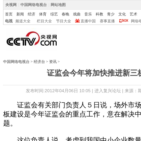
央视网
|
中国网络电视台
|
网站地图
首页
新闻
经济
体育
综艺
春晚
戏曲
音乐
科教
青少
文化
艺术
电视
频道大全
栏目大全
节目大全
直播中国
赛事直播
网络
中国网络电视台
>
经济台
>
资讯
>
证监会今年将加快推进新三
发布时间:2012年04月06日 10:05 |
进入复兴论坛
| 来源：
证监会有关部门负责人５日说，场外市场
板建设是今年证监会的重点工作，意在解决
题。
这位负责人说，考虑到我国中小企业数量