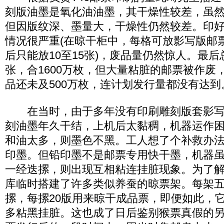
刻版油墨是氧化油油墨，其干燥性较差，虽
但因版纹深、墨量大，干燥性仍然较差。印
情况很严重(在晾干柜中，每格可放影写版邮票
后只能放10至15张)，废品量仍然惊人。最后
张，合1600万枚，但大量粘脏的邮票被作废
品还未及500万枚，连计划发行量都没有达到
在当时，由于多年没有印刷雕刻版套影写
刻油墨年久干结，上机后太黏稠，机器运作
和油太多，则墨色不黑。工人想了个补救办
印墨。但铅印墨不是邮票专用快干墨，机器
一经迭摞，则出现互相粘连挂脏现象。为了
库临时搭建了许多类似养蚕的晾票架。每架
摞，每摞20版用来晾干成品票，即便如此，
多粘黑挂脏。这也成了日后鉴别猴票真假的