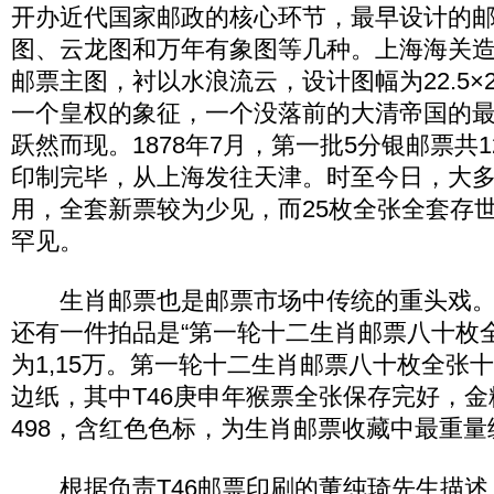
开办近代国家邮政的核心环节，最早设计的
图、云龙图和万年有象图等几种。上海海关
邮票主图，衬以水浪流云，设计图幅为22.5×
一个皇权的象征，一个没落前的大清帝国的
跃然而现。1878年7月，第一批5分银邮票共125
印制完毕，从上海发往天津。时至今日，大
用，全套新票较为少见，而25枚全张全套存
罕见。
生肖邮票也是邮票市场中传统的重头戏。北
还有一件拍品是“第一轮十二生肖邮票八十枚
为1,15万。第一轮十二生肖邮票八十枚全张
边纸，其中T46庚申年猴票全张保存完好，金
498，含红色色标，为生肖邮票收藏中最重量
根据负责T46邮票印刷的董纯琦先生描述，