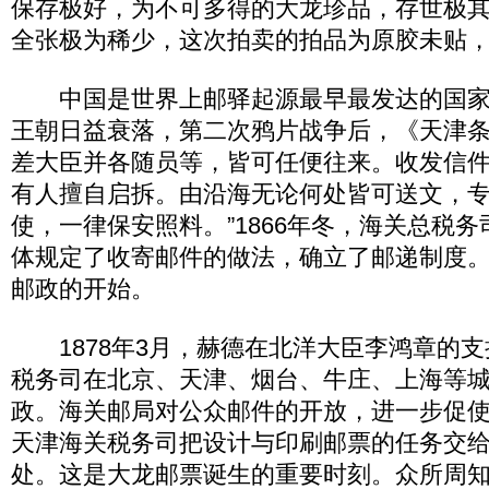
保存极好，为不可多得的大龙珍品，存世极
全张极为稀少，这次拍卖的拍品为原胶未贴
中国是世界上邮驿起源最早最发达的国家
王朝日益衰落，第二次鸦片战争后，《天津条
差大臣并各随员等，皆可任便往来。收发信
有人擅自启拆。由沿海无论何处皆可送文，
使，一律保安照料。”1866年冬，海关总税
体规定了收寄邮件的做法，确立了邮递制度
邮政的开始。
1878年3月，赫德在北洋大臣李鸿章的支
税务司在北京、天津、烟台、牛庄、上海等
政。海关邮局对公众邮件的开放，进一步促使
天津海关税务司把设计与印刷邮票的任务交
处。这是大龙邮票诞生的重要时刻。众所周