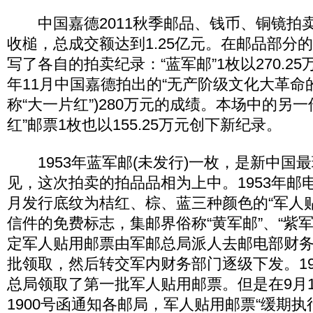
中国嘉德2011秋季邮品、钱币、铜镜拍卖会
收槌，总成交额达到1.25亿元。在邮品部分
写了各自的拍卖纪录：“蓝军邮”1枚以270.25
年11月中国嘉德拍出的“无产阶级文化大革命的
称“大一片红”)280万元的成绩。本场中的另
红”邮票1枚也以155.25万元创下新纪录。
1953年蓝军邮(未发行)一枚，是新中国
见，这次拍卖的拍品品相为上中。1953年邮
月发行底纹为桔红、棕、蓝三种颜色的“军人
信件的免费标志，集邮界俗称“黄军邮”、“紫军
定军人贴用邮票由军邮总局派人去邮电部财
批领取，然后转交军内财务部门逐级下发。195
总局领取了第一批军人贴用邮票。但是在9月
1900号函通知各邮局，军人贴用邮票“缓期执