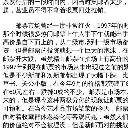
票发行后的一段时间内，因当时集邮者太少
题，营业员不得不拿着猴票四处推销。
邮票市场曾经一度非常红火，1997年的
那个时候很多热门邮票上午入手下午就能出
高价是自下而上的，从二级市场到一级市场
资。但是邮票的投资就想一个巨大的泡沫，在1
邮票开大跌。虽然精品邮票在拍场上有高价
1997年到现在邮票的市场从未出现过之前的
但是不少新邮和次新邮都出现了大幅下跌。比如
草书、关公小版，在今年9月的价格都突破了
在60元左右，跌掉3成的不少。邮票是市场
来的，但是现今这种两极分化的现象让邮票
可预测。在当今艺术品市场繁荣的今天，邮
面对着收藏群体老龄化等客观问题，虽然人
的价值绝对不会被埋没，但是新邮面对的挑