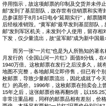
停用指示，故这项邮票的印制及交货并未停止
邮”发到了基层部队，故存世有信销票和实寄
总参谋部于8月14日电令“延期实行”，邮票
后经核准销毁。“黄军邮”最早发到基层部队，
邮”发到军区机关，未发到个人使用，留存相对
下发，仅少量流出，故“蓝军邮”成为新中国
而另一张“一片红”也是为人所熟知的著名精品
月发行的《全国山河一片红》面值8分钱，在
1940万倍。这枚邮票在发行之后没多久，就
地图不完整，各地邮局立即停售，但已有个
枚邮票，导致少量邮票流出，因此成就了今
红》的高价。1996年，这枚邮票在拍卖会上曾
15年之后，这张邮票价格再翻5倍，以155.
非常注重品相，同样的邮票品相有差别，价
两倍。本场另有两枚“一片红”旧票也分别以57.