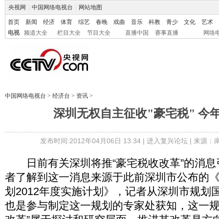
央视网
|
中国网络电视台
|
网站地图
首页
新闻
经济
体育
综艺
春晚
戏曲
音乐
科教
青少
文化
艺术
电视
频道大全
栏目大全
节目大全
直播中国
赛事直播
网络
中国网络电视台
>
经济台
>
资讯
>
深圳无权自主征收"豪宅税" 今
发布时间:2012年04月06日 13:34 |
进入复兴论坛
| 来源：
日前有关深圳将推“豪宅税收改革”的消息
者了解到这一消息来源于此前深圳市公布的
划2012年度实施计划》，记者从深圳市规划
也是参与制定这一规划的专家处获知，这一规