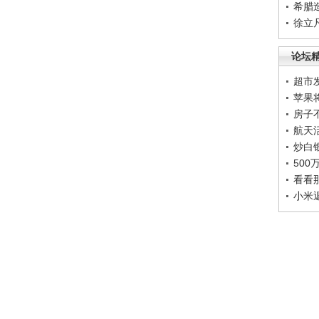
希腊
徐立
论坛
超市
苹果
房子
航天
炒白
50
看看
小米