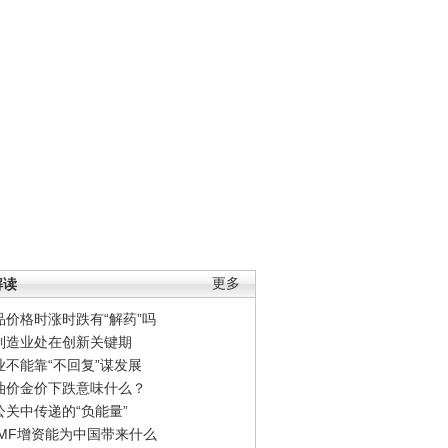
解读
更多
品价格时涨时跌有“解药”吗
制造业处在创新关键期
业不能靠“不回复”谋发展
油价金价下跌意味什么？
公关中传递的“负能量”
IMF增资能为中国带来什么