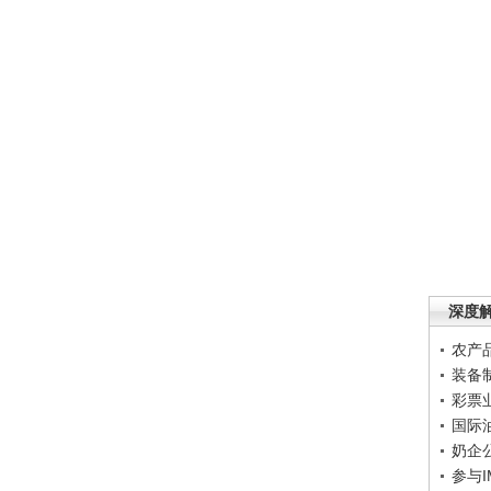
深度
农产
装备
彩票
国际
奶企
参与