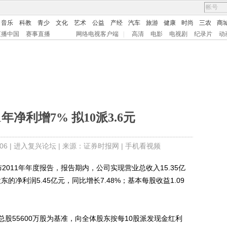
音乐
科教
青少
文化
艺术
公益
产经
汽车
旅游
健康
时尚
三农
商
直播中国
赛事直播
网络电视客户端
|
高清
电影
电视剧
纪录片
动
1年净利增7% 拟10派3.6元
6 |
进入复兴论坛
| 来源：证券时报网 |
手机看视频
2011年年度报告，报告期内，公司实现营业总收入15.35亿
东的净利润5.45亿元，同比增长7.48%；基本每股收益1.09
55600万股为基准，向全体股东按每10股派发现金红利