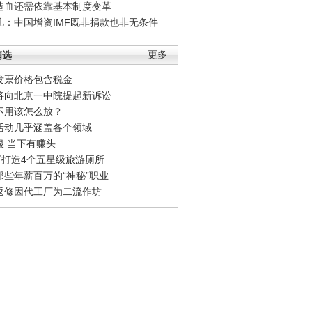
造血还需依靠基本制度变革
凡：中国增资IMF既非捐款也非无条件
精选
更多
发票价格包含税金
将向北京一中院提起新诉讼
不用该怎么放？
活动几乎涵盖各个领域
银 当下有赚头
0万打造4个五星级旅游厕所
那些年薪百万的“神秘”职业
返修因代工厂为二流作坊