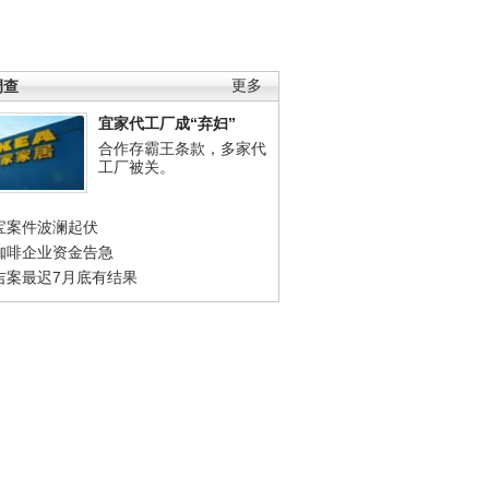
调查
更多
宜家代工厂成“弃妇”
合作存霸王条款，多家代
工厂被关。
宝案件波澜起伏
咖啡企业资金告急
吉案最迟7月底有结果