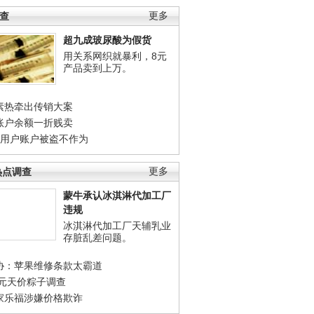
调查
更多
超九成玻尿酸为假货
用关系网织就暴利，8元
产品卖到上万。
素热牵出传销大案
账户余额一折贱卖
店用户账户被盗不作为
热点调查
更多
蒙牛承认冰淇淋代加工厂
违规
冰淇淋代加工厂天辅乳业
存脏乱差问题。
协：苹果维修条款太霸道
0元天价粽子调查
家乐福涉嫌价格欺诈