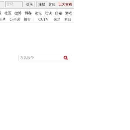
登录
注册
客服
设为首页
城
社区
微博
博客
论坛
访谈
邮箱
游戏
画片
公开课
播客
|
CCTV
频道
栏目