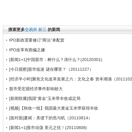
搜索更多
交易所
新三
的新闻
IPO新政需要修订“两法”来配套
IPO改革有跑偏之嫌
[新闻1+1]中国股市：树什么？清什么？(20120301)
[今日观察]股市低迷 谜在哪里？（20111227）
[经济半小时]聚焦文化改革发展之六：文化之春 资本潮涌（2011102
股市受宏观经济事件影响较大
[新闻联播]我国“黄金”玉米带丰收成定局
[视频]【秋收一线】我国最大黄金玉米带获得丰收
[面对面]夏斌：美债下的危与机（20110814）
[新闻1+1]股市动荡 美元之忧！(20110808)