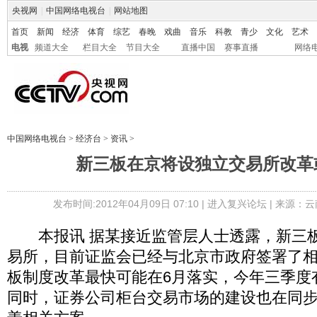
央视网
|
中国网络电视台
|
网站地图
首页
新闻
经济
体育
综艺
春晚
戏曲
音乐
科教
青少
文化
艺术
电视
频道大全
栏目大全
节目大全
直播中国
赛事直播
网络
中国网络电视台
>
经济台
>
资讯
>
新三板在京将设独立交易所改革
发布时间:2012年04月09日 07:10 |
进入复兴论坛
| 来源：云
本报讯 据某接近监管层人士透露，新三板
易所，目前证监会已经与北京市政府签署了
板制度改革最快可能在6月落实，今年三季度
同时，证券公司柜台交易市场的建设也在同