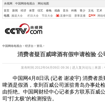
央视网
|
中国网络电视台
|
网站地图
首页
新闻
经济
体育
综艺
春晚
戏曲
音乐
科教
青少
文化
艺术
电视
频道大全
栏目大全
节目大全
直播中国
赛事直播
网络
中国网络电视台
>
经济台
>
资讯
>
消费者疑百威啤酒有假申请检验 公
发布时间:2012年04月09日 09:36 |
进入复兴论坛
| 来源：
中国网4月8日讯 (记者 谢凌宇) 消费者质
啤酒是假酒，拿到百威公司派驻青岛办事处
由拒绝。中国网财经中心记者多方联系百威
司“打太极”的检测报告。