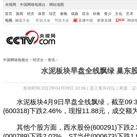
央视网
|
中国网络电视台
|
网站地图
首页
新闻
经济
体育
综艺
春晚
戏曲
音乐
科教
青少
文化
艺术
电视
频道大全
栏目大全
节目大全
直播中国
赛事直播
网络
中国网络电视台
>
经济台
>
资讯
>
水泥板块早盘全线飘绿 巢东
发布时间:2012年04月09日 10:06 |
进入复兴论坛
| 来源：证
水泥板块4月9日早盘全线飘绿，截至09:3
(600318)下跌2.46%，现报11.88元，成交额
其他个股方面，西水股份(600291)下跌2.
(000789)下跌2.02%，ST当代(000673)下