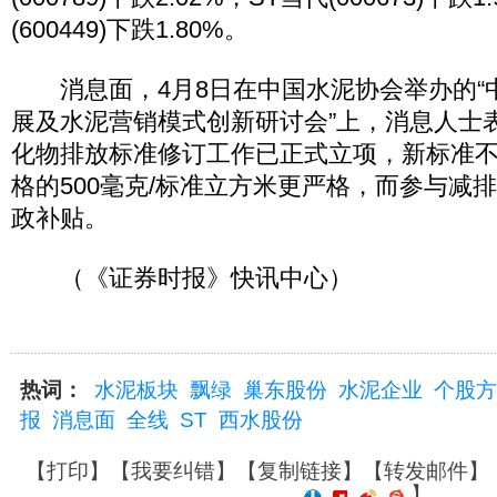
(600449)下跌1.80%。
消息面，4月8日在中国水泥协会举办的“
展及水泥营销模式创新研讨会”上，消息人士
化物排放标准修订工作已正式立项，新标准
格的500毫克/标准立方米更严格，而参与减
政补贴。
（《证券时报》快讯中心）
热词：
水泥板块
飘绿
巢东股份
水泥企业
个股方
报
消息面
全线
ST
西水股份
【
打印
】【
我要纠错
】【
复制链接
】【
转发邮件
】
】