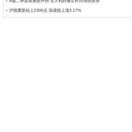
A股二季度或重拾升势 五大利好催生昨日强势反弹
沪指重新站上2300点 深成指上涨3.17%