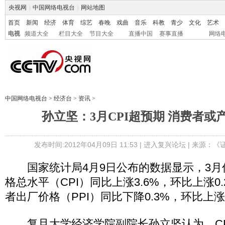
央视网
|
中国网络电视台
|
网站地图
首页
新闻
经济
体育
综艺
春晚
戏曲
音乐
科教
青少
文化
艺术
电视
频道大全
栏目大全
节目大全
直播中国
赛事直播
网络
中国网络电视台
>
经济台
>
资讯
>
孙立坚：3月CPI超预期 消费者或
发布时间:2012年04月09日 11:53 |
进入复兴论坛
| 来源：《
国家统计局4月9日公布的数据显示，3月
格总水平（CPI）同比上涨3.6%，环比上涨0
者出厂价格（PPI）同比下降0.3%，环比上涨0
复旦大学经济学院副院长孙立坚认为，CP