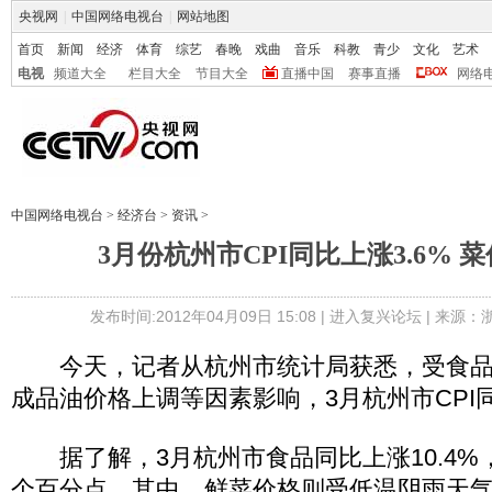
央视网
|
中国网络电视台
|
网站地图
首页
新闻
经济
体育
综艺
春晚
戏曲
音乐
科教
青少
文化
艺术
电视
频道大全
栏目大全
节目大全
直播中国
赛事直播
网络
中国网络电视台
>
经济台
>
资讯
>
3月份杭州市CPI同比上涨3.6% 菜
发布时间:2012年04月09日 15:08 |
进入复兴论坛
| 来源：
今天，记者从杭州市统计局获悉，受食品
成品油价格上调等因素影响，3月杭州市CPI同
据了解，3月杭州市食品同比上涨10.4%，
个百分点。其中，鲜菜价格则受低温阴雨天