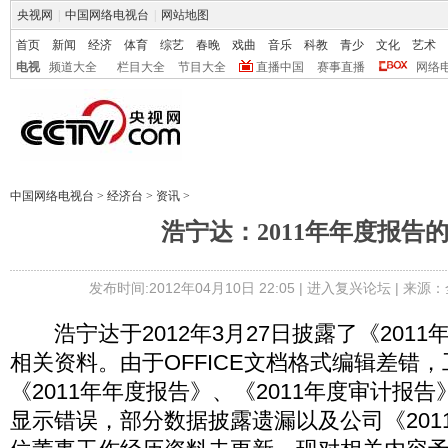
央视网
|
中国网络电视台
|
网站地图
首页
新闻
经济
体育
综艺
春晚
戏曲
音乐
科教
青少
文化
艺术
电视
频道大全
栏目大全
节目大全
直播中国
赛事直播
网络
中国网络电视台
>
经济台
>
资讯
>
浩宁达：2011年年度报告
发布时间:2012年04月10日 22:05 |
进入复兴论坛
| 来源：
浩宁达于2012年3月27日披露了《2011
相关资料。由于OFFICE文档格式编辑差错
《2011年年度报告》、《2011年度审计报
显示错误，部分数据披露遗漏以及公司《201