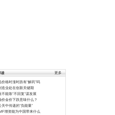
解读
更多
品价格时涨时跌有“解药”吗
制造业处在创新关键期
业不能靠“不回复”谋发展
油价金价下跌意味什么？
公关中传递的“负能量”
IMF增资能为中国带来什么