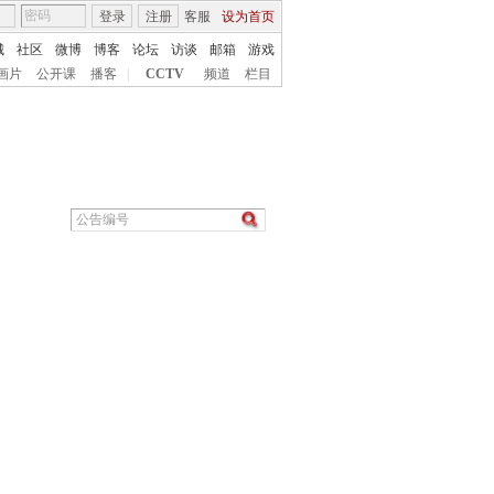
登录
注册
客服
设为首页
城
社区
微博
博客
论坛
访谈
邮箱
游戏
画片
公开课
播客
|
CCTV
频道
栏目