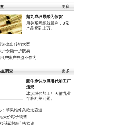
调查
更多
超九成玻尿酸为假货
用关系网织就暴利，8元
产品卖到上万。
素热牵出传销大案
账户余额一折贱卖
店用户账户被盗不作为
热点调查
更多
蒙牛承认冰淇淋代加工厂
违规
冰淇淋代加工厂天辅乳业
存脏乱差问题。
协：苹果维修条款太霸道
0元天价粽子调查
家乐福涉嫌价格欺诈