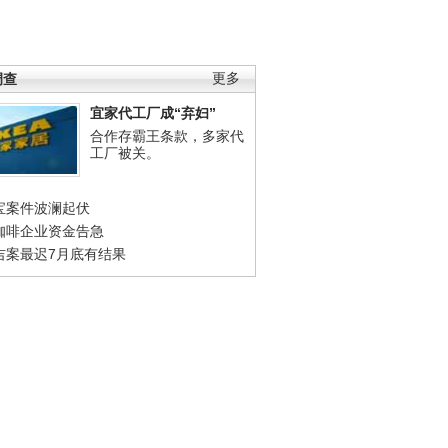
调查
更多
宜家代工厂成“弃妇”
合作存霸王条款，多家代
工厂被关。
宝案件波澜起伏
咖啡企业资金告急
吉案最迟7月底有结果