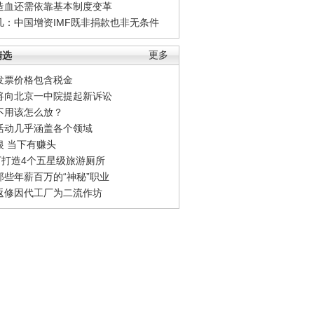
造血还需依靠基本制度变革
凡：中国增资IMF既非捐款也非无条件
精选
更多
发票价格包含税金
将向北京一中院提起新诉讼
不用该怎么放？
活动几乎涵盖各个领域
银 当下有赚头
0万打造4个五星级旅游厕所
那些年薪百万的“神秘”职业
返修因代工厂为二流作坊