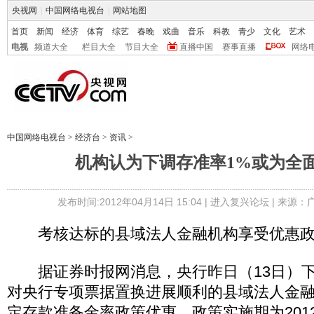
央视网
|
中国网络电视台
|
网站地图
首页
新闻
经济
体育
综艺
春晚
戏曲
音乐
科教
青少
文化
艺术
电视
频道大全
栏目大全
节目大全
直播中国
赛事直播
网络
中国网络电视台
>
经济台
>
资讯
>
机构认为下调存准率1%或为全
发布时间:2012年04月14日 15:04 |
进入复兴论坛
| 来源：
考核达标的县域法人金融机构享受优惠政
据证券时报网消息，央行昨日（13日）下
对央行专项票据置换进展顺利的县域法人金融
定存款准备金率政策优惠，政策实施期为2012年