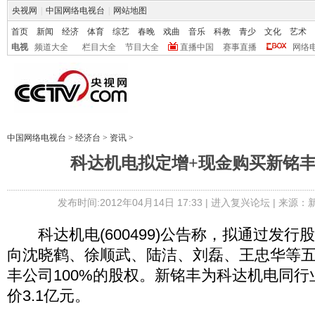
央视网
|
中国网络电视台
|
网站地图
首页
新闻
经济
体育
综艺
春晚
戏曲
音乐
科教
青少
文化
艺术
电视
频道大全
栏目大全
节目大全
直播中国
赛事直播
网络
中国网络电视台
>
经济台
>
资讯
>
科达机电拟定增+现金购买新铭丰
发布时间:2012年04月14日 17:33 |
进入复兴论坛
| 来源：
科达机电(600499)公告称，拟通过发行
向沈晓鹤、徐顺武、陆洁、刘磊、王忠华等
丰公司100%的股权。新铭丰为科达机电同
价3.1亿元。