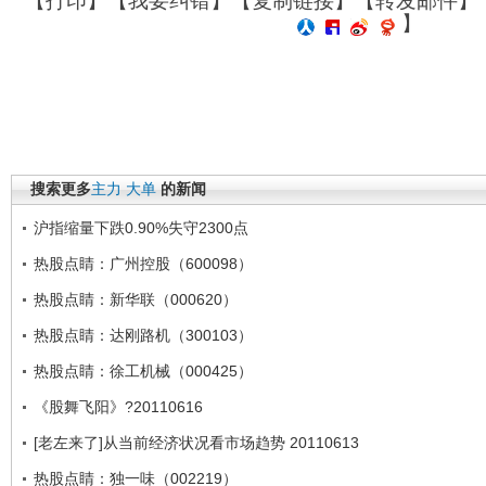
【
打印
】【
我要纠错
】【
复制链接
】【
转发邮件
】
】
搜索更多
主力
大单
的新闻
沪指缩量下跌0.90%失守2300点
热股点睛：广州控股（600098）
热股点睛：新华联（000620）
热股点睛：达刚路机（300103）
热股点睛：徐工机械（000425）
《股舞飞阳》?20110616
[老左来了]从当前经济状况看市场趋势 20110613
热股点睛：独一味（002219）