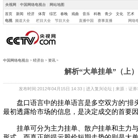
央视网
|
中国网络电视台
|
网站地图
首页
新闻
经济
体育
综艺
春晚
戏曲
音乐
科教
青少
文化
艺术
电视
频道大全
栏目大全
节目大全
直播中国
赛事直播
网络
中国网络电视台
>
经济台
>
资讯
>
解析“大单挂单”（上
发布时间:2012年04月15日 14:33 |
进入复兴论坛
| 来源：证券
盘口语言中的挂单语言是多空双方的“排头
最初透露给市场的信息，是决定成交的首要
挂单可分为主力挂单、散户挂单和主力与
形式，而真正能提示股价短期走势的则是大