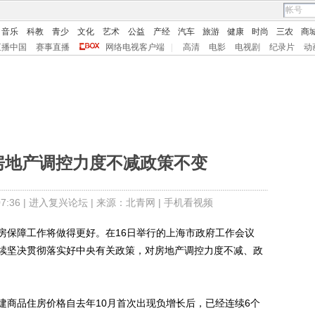
音乐
科教
青少
文化
艺术
公益
产经
汽车
旅游
健康
时尚
三农
商
直播中国
赛事直播
网络电视客户端
|
高清
电影
电视剧
纪录片
动
房地产调控力度不减政策不变
:36 |
进入复兴论坛
| 来源：北青网 |
手机看视频
保障工作将做得更好。在16日举行的上海市政府工作会议
续坚决贯彻落实好中央有关政策，对房地产调控力度不减、政
商品住房价格自去年10月首次出现负增长后，已经连续6个