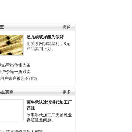
调查
更多
超九成玻尿酸为假货
用关系网织就暴利，8元
产品卖到上万。
素热牵出传销大案
账户余额一折贱卖
店用户账户被盗不作为
热点调查
更多
蒙牛承认冰淇淋代加工厂
违规
冰淇淋代加工厂天辅乳业
存脏乱差问题。
协：苹果维修条款太霸道