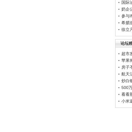
国际
奶企
参与
希腊
徐立
论坛
超市
苹果
房子
航天
炒白
50
看看
小米