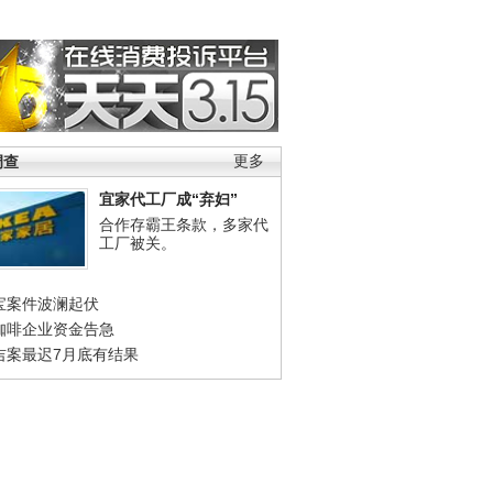
调查
更多
宜家代工厂成“弃妇”
合作存霸王条款，多家代
工厂被关。
宝案件波澜起伏
咖啡企业资金告急
吉案最迟7月底有结果