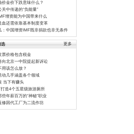
油价金价下跌意味什么？
公关中传递的“负能量”
IMF增资能为中国带来什么
造血还需依靠基本制度变革
凡：中国增资IMF既非捐款也非无条件
精选
更多
发票价格包含税金
将向北京一中院提起新诉讼
不用该怎么放？
活动几乎涵盖各个领域
银 当下有赚头
0万打造4个五星级旅游厕所
那些年薪百万的“神秘”职业
返修因代工厂为二流作坊