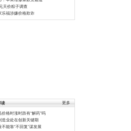
0元天价粽子调查
家乐福涉嫌价格欺诈
解读
更多
品价格时涨时跌有“解药”吗
制造业处在创新关键期
业不能靠“不回复”谋发展