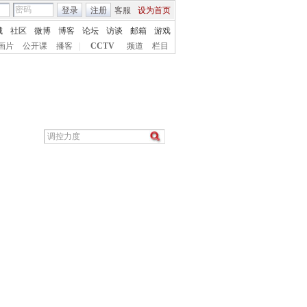
登录
注册
客服
设为首页
城
社区
微博
博客
论坛
访谈
邮箱
游戏
画片
公开课
播客
|
CCTV
频道
栏目