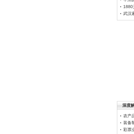
188
武汉
深度
农产
装备
彩票