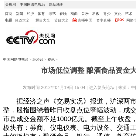
央视网
|
中国网络电视台
|
网站地图
首页
新闻
经济
体育
综艺
春晚
戏曲
音乐
科教
青少
文化
艺术
电视
频道大全
栏目大全
节目大全
直播中国
赛事直播
网络
中国网络电视台
>
经济台
>
资讯
>
市场低位调整 酿酒食品资金
发布时间:2012年04月19日 15:04 |
进入复兴论坛
| 来源：中
据经济之声《交易实况》报道，沪深两市
整，股指围绕着昨日收盘点位窄幅波动，成
市总成交金额不足1000亿元。截至上午收盘
板块有：券商、仪电仪表、电力设备、交通