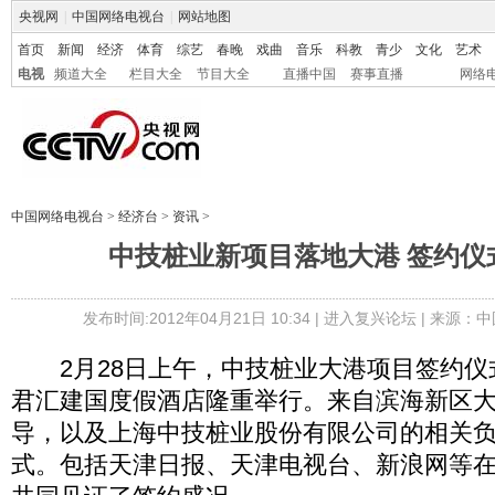
央视网
|
中国网络电视台
|
网站地图
首页
新闻
经济
体育
综艺
春晚
戏曲
音乐
科教
青少
文化
艺术
电视
频道大全
栏目大全
节目大全
直播中国
赛事直播
网络
中国网络电视台
>
经济台
>
资讯
>
中技桩业新项目落地大港 签约仪
发布时间:2012年04月21日 10:34 |
进入复兴论坛
| 来源：中
2月28日上午，中技桩业大港项目签约仪
君汇建国度假酒店隆重举行。来自滨海新区
导，以及上海中技桩业股份有限公司的相关
式。包括天津日报、天津电视台、新浪网等