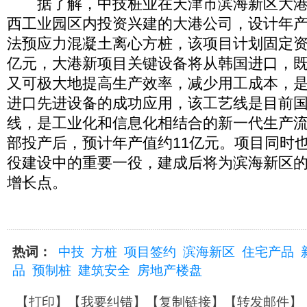
据了解，中技桩业在天津市滨海新区大港
西工业园区内投资兴建的大港公司，设计年产1
法预应力混凝土离心方桩，该项目计划固定资产
亿元，大港新项目关键设备将从韩国进口，
又可极大地提高生产效率，减少用工成本，
进口先进设备的成功应用，该工艺线是目前
线，是工业化和信息化相结合的新一代生产
部投产后，预计年产值约11亿元。项目同时
役建设中的重要一役，建成后将为滨海新区
增长点。
热词：
中技
方桩
项目签约
滨海新区
住宅产品
品
预制桩
建筑安全
房地产楼盘
【
打印
】【
我要纠错
】【
复制链接
】【
转发邮件
】