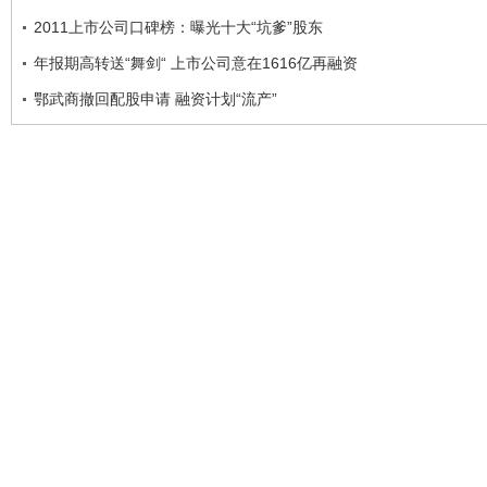
2011上市公司口碑榜：曝光十大“坑爹”股东
年报期高转送“舞剑“ 上市公司意在1616亿再融资
鄂武商撤回配股申请 融资计划“流产”