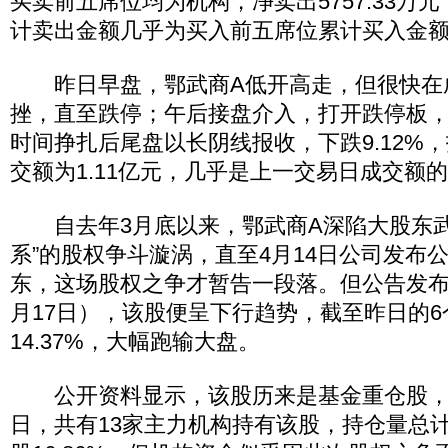
买卖前五席位均为机构，净卖出5757.33万
计卖出金额几乎为买入前五席位累计买入金额
昨日早盘，鄂武商A低开高走，但很快在
挫，直至跌停；午后接盘介入，打开跌停板
时间挣扎后尾盘以长阴线报收，下跌9.12%，报
交额为1.11亿元，几乎是上一交易日成交额的
自去年3月底以来，鄂武商A深陷大股东武
系”的股权争斗漩涡，直至4月14日公司发布
东，这场股权之争才暂告一段落。但公告发布
月17日），该股便呈下行趋势，截至昨日的
14.37%，大幅跑输大盘。
公开资料显示，该股历来是基金重仓股，截至
日，共有13家主力机构持有该股，持仓量总计8