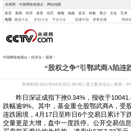
央视网
|
中国网络电视台
|
网站地图
首页
新闻
经济
体育
综艺
春晚
戏曲
音乐
科教
青少
文化
艺术
电视
频道大全
栏目大全
节目大全
直播中国
赛事直播
网络
中国网络电视台
>
经济台
>
股票
>
“股权之争”引鄂武商A陷连
发布时间:2012年04月25日 08:00 |
进入复兴论坛
| 来源：中
昨日深证成指下挫0.34%，报收于10041.
跌幅逾9%。其中，基金重仓股鄂武商A，受
连跌困境，4月17日至昨日6个交易日累计下跌1
交量更是大增，盘中一度跌停。公开交易信息