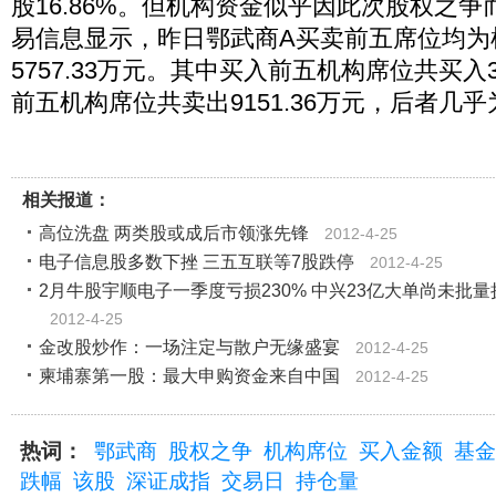
股16.86%。但机构资金似乎因此次股权之
易信息显示，昨日鄂武商A买卖前五席位均为
5757.33万元。其中买入前五机构席位共买入3
前五机构席位共卖出9151.36万元，后者几
相关报道：
高位洗盘 两类股或成后市领涨先锋
2012-4-25
电子信息股多数下挫 三五互联等7股跌停
2012-4-25
2月牛股宇顺电子一季度亏损230% 中兴23亿大单尚未批量
2012-4-25
金改股炒作：一场注定与散户无缘盛宴
2012-4-25
柬埔寨第一股：最大申购资金来自中国
2012-4-25
热词：
鄂武商
股权之争
机构席位
买入金额
基金
跌幅
该股
深证成指
交易日
持仓量