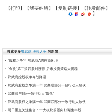
【
打印
】【
我要纠错
】【
复制链接
】【
转发邮件
】
】
搜索更多
鄂武商
股权之争
的新闻
“股权之争”引鄂武商A陷连跌困境
“金改”第二浪四股封涨停 后市投资策略大揭秘
鄂武商控股权争夺战降温
鄂武商股权之争满一年 武商联部分一致行动人散伙
武商联与5位一致行动人“散伙”
鄂武商股权之争满一年 武商联部分一致行动人散伙
明日重点关注集合：十大板块前景向好诞生牛股