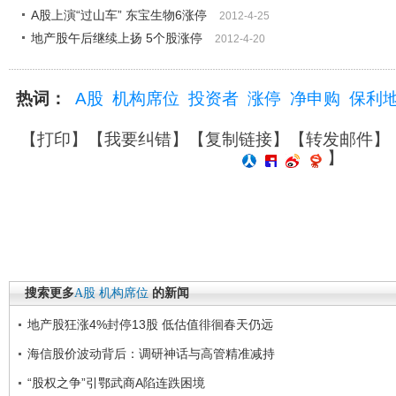
A股上演“过山车” 东宝生物6涨停
2012-4-25
地产股午后继续上扬 5个股涨停
2012-4-20
热词：
A股
机构席位
投资者
涨停
净申购
保利
【
打印
】【
我要纠错
】【
复制链接
】【
转发邮件
】
】
搜索更多
A股
机构席位
的新闻
地产股狂涨4%封停13股 低估值徘徊春天仍远
海信股价波动背后：调研神话与高管精准减持
“股权之争”引鄂武商A陷连跌困境