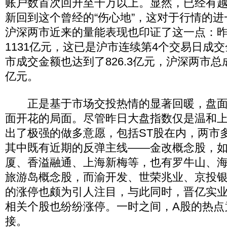
账户数首次回升至千万以上。显然，已经有
新回到这个曾经的“伤心地”，这对于行情的
沪深两市近来的量能表现也印证了这一点：
1131亿元，这已是沪市连续第4个交易日成
市成交金额也达到了826.3亿元，沪深两市总
亿元。
正是基于市场交投热情的显著回暖，盘面
面开花的局面。尽管昨日大盘指数仅是温和
出了极强的做多意愿，包括ST股在内，两市多
其中既有近期的反弹主线——金改概念股，
厦、香溢融通、上海新梅等，也有罗牛山、
旅游岛概念股，而渝开发、世荣兆业、京投
的涨停也颇为引人注目，与此同时，晋亿实
相关个股也纷纷涨停。一时之间，A股的热点
接。