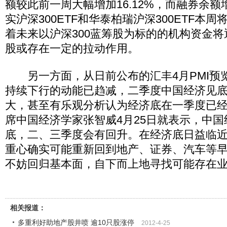
额较此前一周大幅增加16.12%，而融券余
实沪深300ETF和华泰柏瑞沪深300ETF本
着未来以沪深300蓝筹股为标的的机构资金
股或存在一定的拉动作用。
另一方面，从日前公布的汇丰4月PMI预
持续下行的动能已趋减，二季度中国经济见
大，甚至有乐观分析认为经济底在一季度已
席中国经济学家张智威4月25日就表示，中
底，二、三季度会有回升。在经济底日益临
重心确实可能重新回到地产、证券、汽车等
不妨回归基本面，自下而上地寻找可能存在
相关报道：
多重利好助地产股井喷 逾10只股涨停
2012-4-25