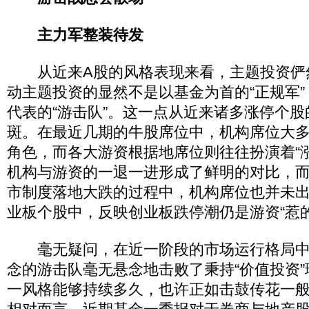
主力军整装待发
从近来A股的风格表现来看，主题投资俨然
动主题投资的显然不是以基金为首的“正规军
代表的“游击队”。这一点从近来诸多涨停个
斑。在最近几期的牛股席位中，机构席位大
角色，而各大游资根据地席位则往往扮演着“
机构与游资的一退一进形成了鲜明的对比，
市制度落地大跌的过程中，机构席位也并未
业板个股中，反映创业板跌停潮仍是游资“惹的
毫无疑问，在近一阶段的市场运行格局中，
念的游击队毫无悬念地击败了秉持“价值投资
一风格能够持续多久，也许正如击鼓传花一般