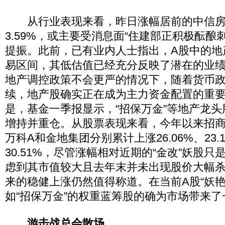
从行业表现来看，昨日涨幅居前的中信房
3.59%，或主要受消息面“住建部正积极酝酿
提振。此前，已有业内人士指出，A股中的地
易区间，其低估值已经充分反映了潜在的业
地产调控政策不会更严的情况下，随着货币
续，地产股确实正在成为主力资金配置的重
是，基金一季报显示，“招保万金”等地产龙
增持并重仓。从股票表现来看，今年以来招
万科A和金地集团分别累计上涨26.06%、23.10
30.51%，尽管涨幅相对近期的“金改”妖股只
虑到其市值较大且去年末并未出现股价大幅
来的稳健上涨仍然值得称道。在当前A股“妖艳
如“招保万金”的权重蓝筹股的确为市场带来了
游击战总会散场