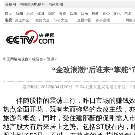
央视网
|
中国网络电视台
|
网站地图
首页
新闻
经济
体育
综艺
春晚
戏曲
音乐
科教
青少
文化
艺术
电视
频道大全
栏目大全
节目大全
直播中国
赛事直播
网络
中国网络电视台
>
经济台
>
资讯
>
“金改浪潮”后谁来“掌舵”
发布时间:2012年04月26日 15:24 |
进入复兴论坛
| 来源：中
伴随股指的震荡上行，昨日市场的赚钱效
热点全面开花，既有老而弥坚的金改主线，
旅游岛概念，同时，受住建部酝酿促刚需入
地产股大有后来居上之势。包括ST股在内，