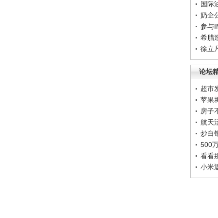
国际
奶企
参与
希腊
徐立
论坛
超市
苹果
房子
航天
炒白
50
看看
小米