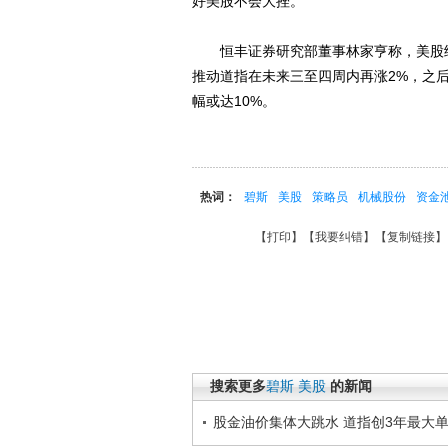
好美股不会大挫。
恒丰证券研究部董事林家亨称，美股续
推动道指在未来三至四周内再涨2%，之
幅或达10%。
热词：
碧斯
美股
策略员
机械股份
资金
【
打印
】【
我要纠错
】【
复制链接
】
搜索更多
碧斯
美股
的新闻
股金油价集体大跳水 道指创3年最大