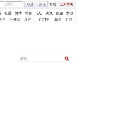
登录
注册
客服
设为首页
城
社区
微博
博客
论坛
访谈
邮箱
游戏
画片
公开课
播客
|
CCTV
频道
栏目