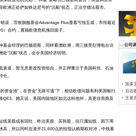
容欧洲正处俨如铁达尼号的“沉船”状态，正沽空德法股市。
，导致旗舰基金Advantage Plus显着亏蚀五成，市传最近
DS）合约，冀藉欧债危机挽回面子。
公司
基金经理的巴顿碧斯，同样看澹欧洲，周三接受彭博电台访
洲处“沉船”状态，会令美国经济转弱。
衰退，暂无意更改投资组合，并正押重注于美国科技、石油
持仓。
加多
资金池”，在资金“无路可逃”下，相信欧债问题有利美国银行
后谷
王老
推QE3。她又说，美国内陆地区如北达科他州，具更佳营商及
线美股或有回吐，昨沽美股、买韩股，但只属短线，因下周
高，所以同时在港开21,600点的恒指认购期权对冲，中线看