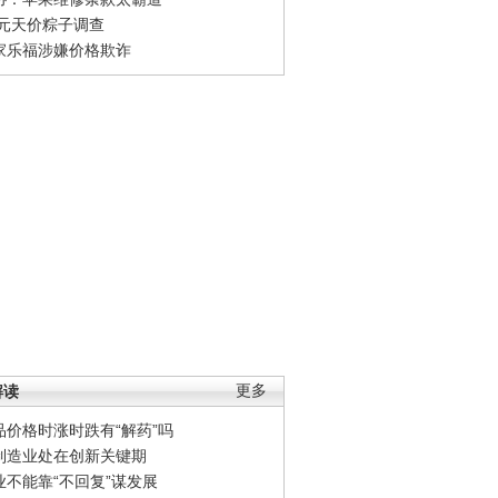
0元天价粽子调查
家乐福涉嫌价格欺诈
解读
更多
品价格时涨时跌有“解药”吗
制造业处在创新关键期
业不能靠“不回复”谋发展