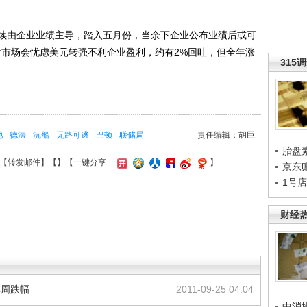
由企业业绩主导，踏入五月份，当余下企业公布业绩后或可
后市场会忧虑美元转强不利企业盈利，约有2%回吐，但全年涨
315
池
德法
沉船
无路可逃
巴顿
联储局
责任编辑：胡巨
胎盘
【
转发邮件
】【
】
【一键分享
】
京东
1号
财经
单周跌幅
2011-09-25 04:04
中消