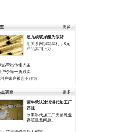
调查
更多
超九成玻尿酸为假货
用关系网织就暴利，8元
产品卖到上万。
素热牵出传销大案
账户余额一折贱卖
店用户账户被盗不作为
热点调查
更多
蒙牛承认冰淇淋代加工厂
违规
冰淇淋代加工厂天辅乳业
存脏乱差问题。
协：苹果维修条款太霸道