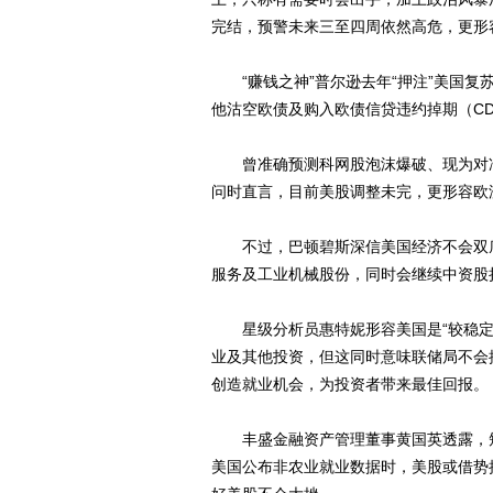
完结，预警未来三至四周依然高危，更形
“赚钱之神”普尔逊去年“押注”美国复苏错误
他沽空欧债及购入欧债信贷违约掉期（C
曾准确预测科网股泡沫爆破、现为对冲
问时直言，目前美股调整未完，更形容欧
不过，巴顿碧斯深信美国经济不会双底
服务及工业机械股份，同时会继续中资股
星级分析员惠特妮形容美国是“较稳定的
业及其他投资，但这同时意味联储局不会
创造就业机会，为投资者带来最佳回报。
丰盛金融资产管理董事黄国英透露，短
美国公布非农业就业数据时，美股或借势挟