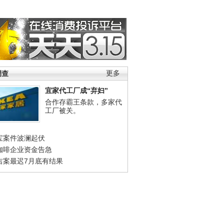
调查
更多
宜家代工厂成“弃妇”
合作存霸王条款，多家代
工厂被关。
宝案件波澜起伏
咖啡企业资金告急
吉案最迟7月底有结果