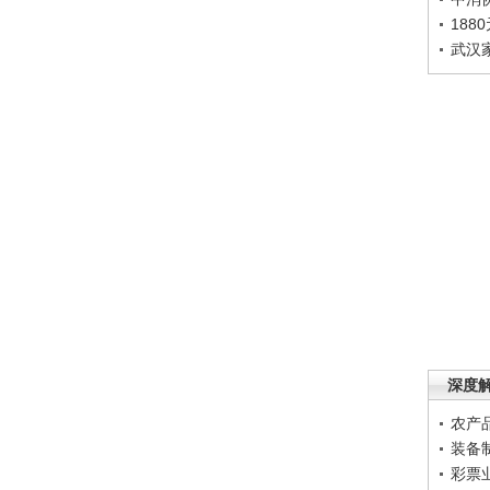
188
武汉
深度
农产
装备
彩票