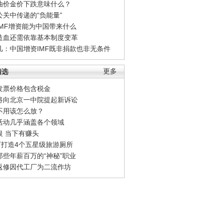
油价金价下跌意味什么？
公关中传递的“负能量”
IMF增资能为中国带来什么
造血还需依靠基本制度变革
凡：中国增资IMF既非捐款也非无条件
精选
更多
发票价格包含税金
将向北京一中院提起新诉讼
不用该怎么放？
活动几乎涵盖各个领域
银 当下有赚头
0万打造4个五星级旅游厕所
那些年薪百万的“神秘”职业
返修因代工厂为二流作坊