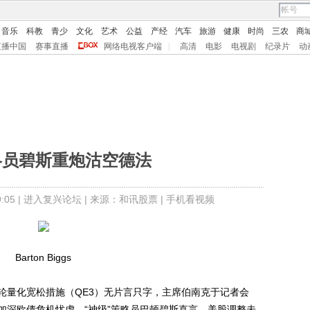
音乐
科教
青少
文化
艺术
公益
产经
汽车
旅游
健康
时尚
三农
商
直播中国
赛事直播
网络电视客户端
|
高清
电影
电视剧
纪录片
动
略员碧斯重炮沽空德法
05 |
进入复兴论坛
| 来源：和讯股票 |
手机看视频
Barton Biggs
量化宽松措施（QE3）无片言只字，主席伯南克于记者会
加深欧债危机忧虑，“神级”策略员巴顿碧斯直言，美股调整未